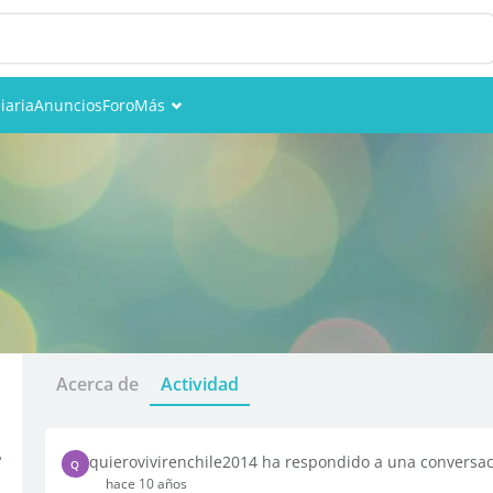
iaria
Anuncios
Foro
Más
Eventos
Miembros
Fotos
Acerca de
Actividad
4
quierovivirenchile2014 ha respondido a una conversa
Q
hace 10 años