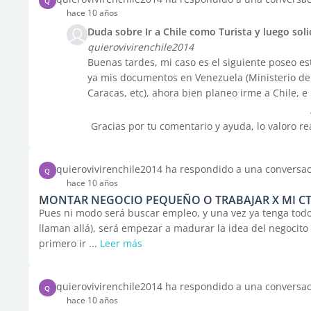
Q
hace 10 años
Duda sobre Ir a Chile como Turista y luego soli
quierovivirenchile2014
Buenas tardes, mi caso es el siguiente poseo es
ya mis documentos en Venezuela (Ministerio de 
Caracas, etc), ahora bien planeo irme a Chile, e i
Gracias por tu comentario y ayuda, lo valoro r
quierovivirenchile2014 ha respondido a una conversa
Q
hace 10 años
MONTAR NEGOCIO PEQUEÑO O TRABAJAR X MI CTA
Pues ni modo será buscar empleo, y una vez ya tenga todo
llaman allá), será empezar a madurar la idea del negocit
primero ir ...
Leer más
quierovivirenchile2014 ha respondido a una conversa
Q
hace 10 años