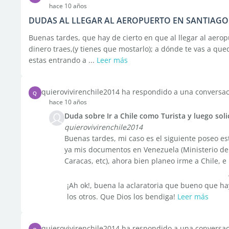
hace 10 años
DUDAS AL LLEGAR AL AEROPUERTO EN SANTIAGO 
Buenas tardes, que hay de cierto en que al llegar al aero
dinero traes,(y tienes que mostarlo); a dónde te vas a que
estas entrando a ...
Leer más
quierovivirenchile2014 ha respondido a una conversa
Q
hace 10 años
Duda sobre Ir a Chile como Turista y luego soli
quierovivirenchile2014
Buenas tardes, mi caso es el siguiente poseo es
ya mis documentos en Venezuela (Ministerio de 
Caracas, etc), ahora bien planeo irme a Chile, e i
¡Ah ok!, buena la aclaratoria que bueno que 
los otros. Que Dios los bendiga!
Leer más
quierovivirenchile2014 ha respondido a una conversa