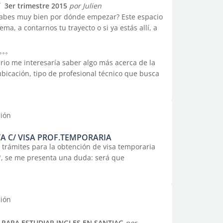
 3er trimestre 2015
por Julien
o sabes muy bien por dónde empezar? Este espacio
ema, a contarnos tu trayecto o si ya estás allí, a
io me interesaría saber algo más acerca de la
ubicación, tipo de profesional técnico que busca
ción
 C/ VISA PROF.TEMPORARIA
s trámites para la obtención de visa temporaria
r", se me presenta una duda: será que
ción
PARA ESTUDIAR INGLES EN SANTIAG
por