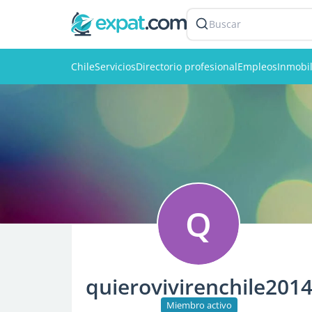
Buscar
Chile
Servicios
Directorio profesional
Empleos
Inmobil
Q
quierovivirenchile201
Miembro activo