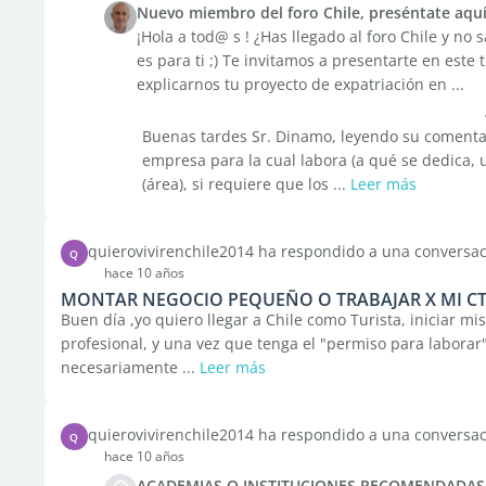
Nuevo miembro del foro Chile, preséntate aquí 
¡Hola a tod@ s ! ¿Has llegado al foro Chile y n
es para ti ;) Te invitamos a presentarte en este t
explicarnos tu proyecto de expatriación en ...
Buenas tardes Sr. Dinamo, leyendo su comentar
empresa para la cual labora (a qué se dedica, 
(área), si requiere que los ...
Leer más
quierovivirenchile2014 ha respondido a una conversa
Q
hace 10 años
MONTAR NEGOCIO PEQUEÑO O TRABAJAR X MI CTA
Buen día ,yo quiero llegar a Chile como Turista, iniciar mi
profesional, y una vez que tenga el "permiso para labora
necesariamente ...
Leer más
quierovivirenchile2014 ha respondido a una conversa
Q
hace 10 años
ACADEMIAS O INSTITUCIONES RECOMENDADAS 