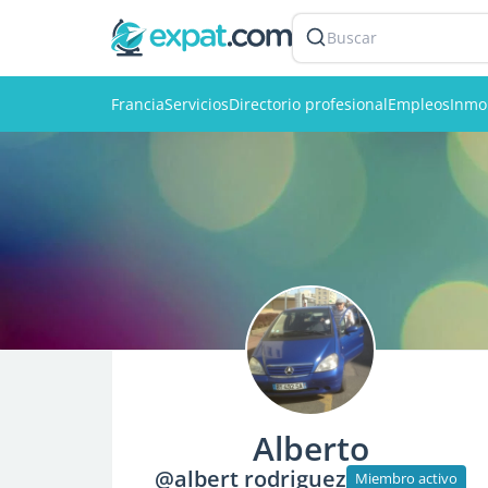
Buscar
Francia
Servicios
Directorio profesional
Empleos
Inmob
Alberto
@albert rodriguez
Miembro activo