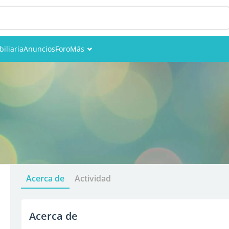
iliaria
Anuncios
Foro
Más
Eventos
Miembros
Fotos
Acerca de
Actividad
Acerca de