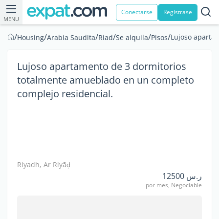
Conectarse
Registrase
MENU
/
/
/
/
/
/
Lujoso aparta
Housing
Arabia Saudita
Riad
Se alquila
Pisos
Lujoso apartamento de 3 dormitorios
totalmente amueblado en un completo
complejo residencial.
Riyadh, Ar Riyāḑ
ر.س 12500
por mes, Negociable