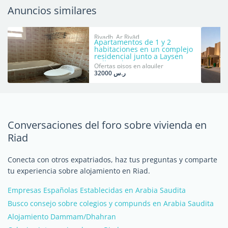
Anuncios similares
Riyadh, Ar Riyāḑ
Apartamentos de 1 y 2
habitaciones en un complejo
residencial junto a Laysen
Valley y la zona DQ.
Ofertas pisos en alquiler
ر.س 32000
Conversaciones del foro sobre vivienda en
Riad
Conecta con otros expatriados, haz tus preguntas y comparte
tu experiencia sobre alojamiento en Riad.
Empresas Españolas Establecidas en Arabia Saudita
Busco consejo sobre colegios y compunds en Arabia Saudita
Alojamiento Dammam/Dhahran