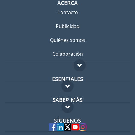
ACERCA
Contacto
Publicidad
Quiénes somos
Colaboración
ESENCIALES
Foro para expatriados
SABER MÁS
Guía para expatriados
FAQ
Trabajos en el extranjero
SÍGUENOS
Expertos