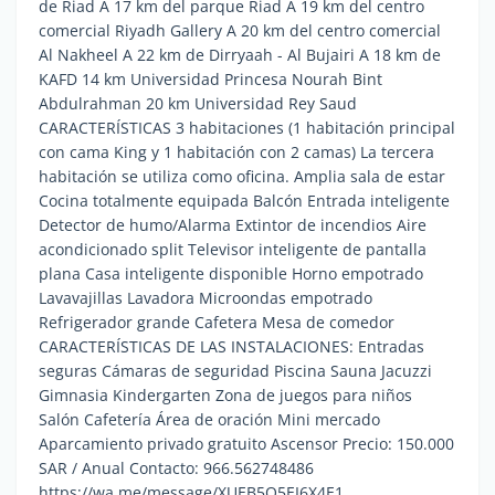
de Riad A 17 km del parque Riad A 19 km del centro
comercial Riyadh Gallery A 20 km del centro comercial
Al Nakheel A 22 km de Dirryaah - Al Bujairi A 18 km de
KAFD 14 km Universidad Princesa Nourah Bint
Abdulrahman 20 km Universidad Rey Saud
CARACTERÍSTICAS 3 habitaciones (1 habitación principal
con cama King y 1 habitación con 2 camas) La tercera
habitación se utiliza como oficina. Amplia sala de estar
Cocina totalmente equipada Balcón Entrada inteligente
Detector de humo/Alarma Extintor de incendios Aire
acondicionado split Televisor inteligente de pantalla
plana Casa inteligente disponible Horno empotrado
Lavavajillas Lavadora Microondas empotrado
Refrigerador grande Cafetera Mesa de comedor
CARACTERÍSTICAS DE LAS INSTALACIONES: Entradas
seguras Cámaras de seguridad Piscina Sauna Jacuzzi
Gimnasia Kindergarten Zona de juegos para niños
Salón Cafetería Área de oración Mini mercado
Aparcamiento privado gratuito Ascensor Precio: 150.000
SAR / Anual Contacto: 966.562748486
https://wa.me/message/XUEB5Q5EI6X4E1