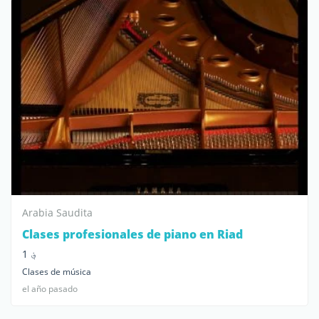
Arabia Saudita
Clases profesionales de piano en Riad
؋ 1
Clases de música
el año pasado