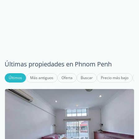
Últimas propiedades en Phnom Penh
Últimos
Más antiguos
Oferta
Buscar
Precio más bajo
P