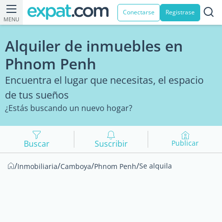
Conectarse
Registrase
MENU
Alquiler de inmuebles en
Phnom Penh
Encuentra el lugar que necesitas, el espacio
de tus sueños
¿Estás buscando un nuevo hogar?
Buscar
Suscribir
Publicar
/
/
/
/
Se alquila
Inmobiliaria
Camboya
Phnom Penh