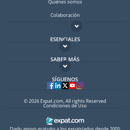
Quiénes somos
Colaboración
ESENCIALES
Foro para expatriados
SABER MÁS
Guía para expatriados
FAQ
Trabajos en el extranjero
SÍGUENOS
Expertos
© 2026 Expat.com, All rights Reserved
Condiciones de Uso
Dado apoyo gratuito a los expatriados desde 2005