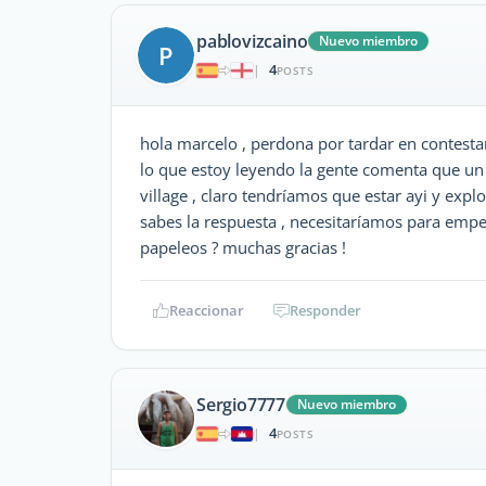
pablovizcaino
Nuevo miembro
P
4
|
POSTS
hola marcelo , perdona por tardar en contestar
lo que estoy leyendo la gente comenta que un
village , claro tendríamos que estar ayi y expl
sabes la respuesta , necesitaríamos para empe
papeleos ? muchas gracias !
Reaccionar
Responder
Sergio7777
Nuevo miembro
4
|
POSTS