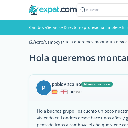
Buscar
Camboya
Servicios
Directorio profesional
Empleos
Inm
/
/
/
Hola queremos montar un negoci
Foro
Camboya
Hola queremos montar 
pablovizcaino
Nuevo miembro
P
4
|
POSTS
Hola buenas grupo , os cuento un poco nuest
viviendo en Londres desde hace unos años y ga
pensado irnos a camboya el año que viene co