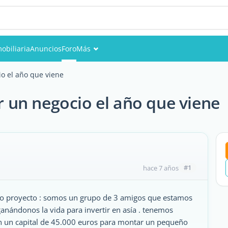
obiliaria
Anuncios
Foro
Más
Eventos
o el año que viene
Miembros
un negocio el año que viene
Fotos
#1
hace 7 años
ro proyecto : somos un grupo de 3 amigos que estamos
nándonos la vida para invertir en asía . tenemos
n un capital de 45.000 euros para montar un pequeño