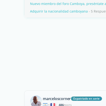
Nuevo miembro del foro Camboya, preséntate a
Adquirir la nacionalidad camboyana
- 5 Respue
marceloscorner
Expatriado en serie
486
|
POSTS