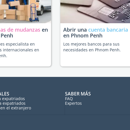
as de mudanzas
en
Abrir una
cuenta bancaria
 Penh
en Phnom Penh
es especialista en
Los mejores bancos para sus
 internacionales en
necesidades en Phnom Penh.
enh.
ALES
SABER MÁS
a expatriados
FAQ
a expatriados
Expertos
en el extranjero