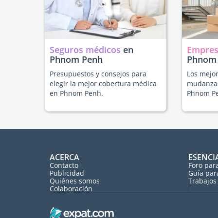
Seguros médicos
en
Empres
Phnom Penh
Phnom
Presupuestos y consejos para
Los mejor
elegir la mejor cobertura médica
mudanzas
en Phnom Penh.
Phnom P
ACERCA
ESENCI
Contacto
Foro par
Publicidad
Guía par
Quiénes somos
Trabajos 
Colaboración