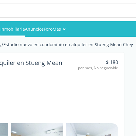
s
Inmobiliaria
Anuncios
Foro
Más
Eventos
/
Estudio nuevo en condominio en alquiler en Stueng Mean Chey
s
Miembros
quiler en Stueng Mean
$ 180
por mes, No negociable
Fotos