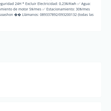
guridad 24H * Excluir Electricidad: 0,23$/Kwh ✅ Agua:
amiento de motor 5$/mes ✅ Estacionamiento: 30$/mes
: soashon �� Llámanos: 089337892/093200132 (todas las