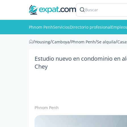
Buscar
Phnom Penh
Servicios
Directorio profesional
Empleo
/
/
/
/
/
Housing
Camboya
Phnom Penh
Se alquila
Casa
Estudio nuevo en condominio en al
Chey
Phnom Penh