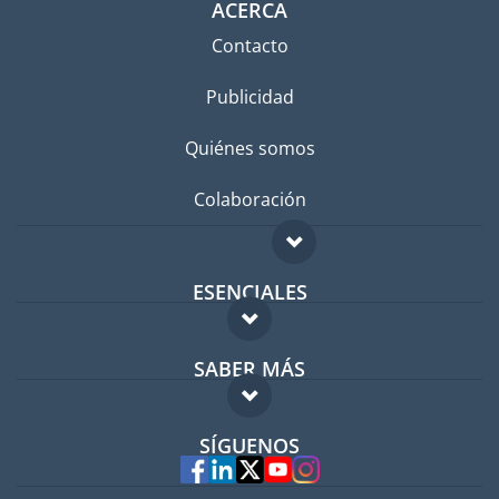
ACERCA
Contacto
Publicidad
Quiénes somos
Colaboración
ESENCIALES
Foro para expatriados
SABER MÁS
Guía para expatriados
FAQ
Trabajos en el extranjero
SÍGUENOS
Expertos