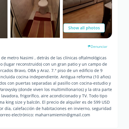
Show all photos
Denunciar
 de metro Nasimi , detrás de las clínicas oftalmológicas
ejo (lugar reconstruido) con un gran patio y un campo de
ados Bravo, OBA y Araz. 7.° piso de un edificio de 9
 incluida cocina independiente. Antigua reforma (10 años)
dos con puertas separadas al pasillo con cocina-estudio y
Varovysky (donde viven los multimillonarios) y la otra parte
 lavadora, frigorífico, aire acondicionado y TV. Todo tipo
 king size y balcón. El precio de alquiler es de 599 USD
por día, calefacción de habitaciones en invierno, seguridad
correo electrónico: maharramiemin@gmail.com