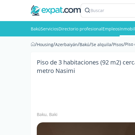
Buscar
Bakú
Servicios
Directorio profesional
Empleos
Inmobil
/
/
/
/
/
/
Piso
Housing
Azerbaiyán
Bakú
Se alquila
Pisos
Piso de 3 habitaciones (92 m2) cerc
metro Nasimi
Baku, Baki