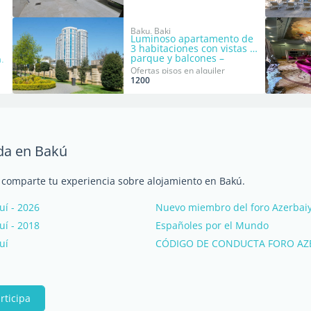
Baku, Baki
Luminoso apartamento de
3 habitaciones con vistas al
parque y balcones –
.
Yasamal
Ofertas pisos en alquiler
1200
nda en Bakú
y comparte tu experiencia sobre alojamiento en Bakú.
uí - 2026
Nuevo miembro del foro Azerbaiy
uí - 2018
Españoles por el Mundo
uí
CÓDIGO DE CONDUCTA FORO AZ
rticipa