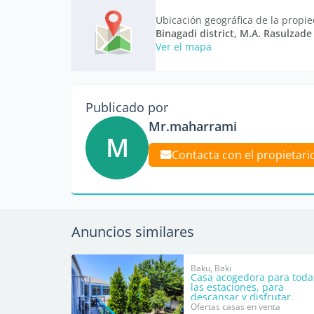
Ubicación geográfica de la propi
Binagadi district, M.A. Rasulza
Ver el mapa
Publicado por
Mr.maharrami
M
Contacta con el propietari
Anuncios similares
Baku, Baki
Casa acogedora para toda
las estaciones, para
descansar y disfrutar.
Ofertas casas en venta