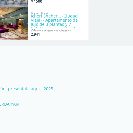
$ 1500
Baku, Baki
Icheri Sheher... (Ciudad
Vieja) - Apartamento de
lujo de 3 plantas y 7
habitaciones en alquiler a
Ofertas pisos en alquiler
largo plazo
2.941
án, preséntate aquí - 2025
ERBAIYÁN