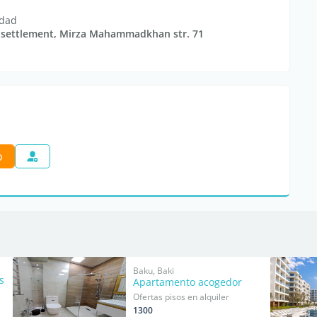
edad
de settlement, Mirza Mahammadkhan str. 71
o
Baku, Baki
s
Apartamento acogedor
Ofertas pisos en alquiler
1300