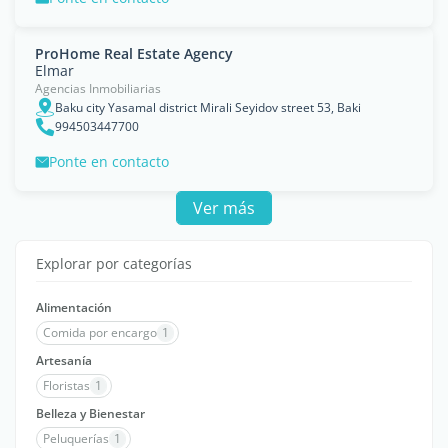
ProHome Real Estate Agency
Elmar
Agencias Inmobiliarias
Baku city Yasamal district Mirali Seyidov street 53, Baki
994503447700
Ponte en contacto
Ver más
Explorar por categorías
Alimentación
Comida por encargo
1
Artesanía
Floristas
1
Belleza y Bienestar
Peluquerías
1