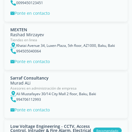
0099450123451
Ponte en contacto
MEXTEN
Rashad Mirzayev
Tiendas en linea
Khatai Avenue 34, Luxen Plaza, 5th floor, AZ1000, Baku, Baki
994505040064
Ponte en contacto
Sarraf Consultancy
Murad ALi
Asesores en administración de empresa
Ali Mustafayev 30/14 City Mall 2 floor, Baku, Baki
994706112993
Ponte en contacto
Low Voltage Engineering - CCTV, Access
Control, Intruder & Fire Alarm. Electrical
Recomendado