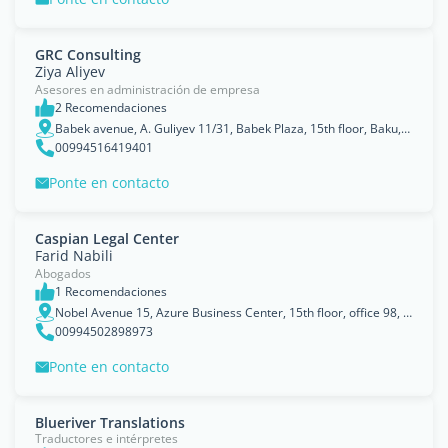
GRC Consulting
Ziya Aliyev
Asesores en administración de empresa
2 Recomendaciones
Babek avenue, A. Guliyev 11/31, Babek Plaza, 15th floor, Baku, Baki
00994516419401
Ponte en contacto
Caspian Legal Center
Farid Nabili
Abogados
1 Recomendaciones
Nobel Avenue 15, Azure Business Center, 15th floor, office 98, Baku, Az 1025, Baki
00994502898973
Ponte en contacto
Blueriver Translations
Traductores e intérpretes