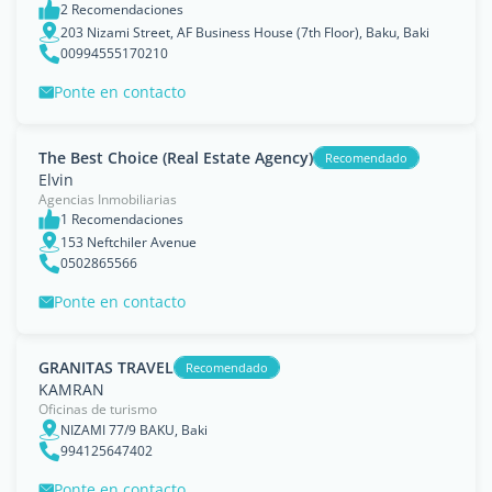
2 Recomendaciones
203 Nizami Street, AF Business House (7th Floor), Baku, Baki
00994555170210
Ponte en contacto
The Best Choice (Real Estate Agency)
Recomendado
Elvin
Agencias Inmobiliarias
1 Recomendaciones
153 Neftchiler Avenue
0502865566
Ponte en contacto
GRANITAS TRAVEL
Recomendado
KAMRAN
Oficinas de turismo
NIZAMI 77/9 BAKU, Baki
994125647402
Ponte en contacto