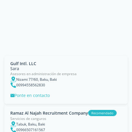
Gulf Intl. LLC
Sara
Asesores en administración de empresa
Nizami 77/60, Baku, Baki
00994558562830
Ponte en contacto
Ramaz Al Najah Recruitment Company
Recomendado
Servicios de canguros
Tabuk, Baku, Baki
00966507161567