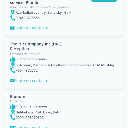
service. Plumb
Alarmas y sistema de vídeo-vigilancia
Azerbaijan country, Baku city., Baki
994513278856
Ponte en contacto
The HR Company Inc (HRC)
Reception
Oficinas de empleo
3 Recomendaciones
534 room, Pullman Hotel offices and residences.1c M.Mushfiq str, Badamdar settlement, AZ1006, Baku, Baki
+9944372772
Ponte en contacto
Blooom
Floristas
1 Recomendaciones
Bul-bul ave. 73A, Baku, Baki
00994558970305
Ponte en contacto