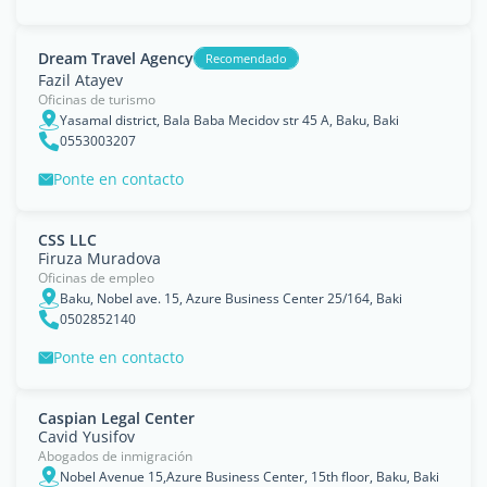
Dream Travel Agency
Recomendado
Fazil Atayev
Oficinas de turismo
Yasamal district, Bala Baba Mecidov str 45 A, Baku, Baki
0553003207
Ponte en contacto
CSS LLC
Firuza Muradova
Oficinas de empleo
Baku, Nobel ave. 15, Azure Business Center 25∕164, Baki
0502852140
Ponte en contacto
Caspian Legal Center
Cavid Yusifov
Abogados de inmigración
Nobel Avenue 15,Azure Business Center, 15th floor, Baku, Baki