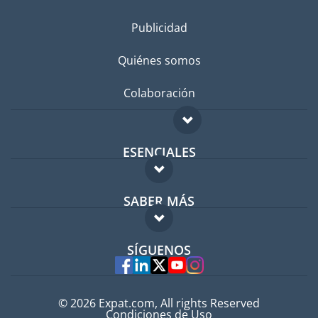
Publicidad
Quiénes somos
Colaboración
ESENCIALES
Foro para expatriados
SABER MÁS
Guía para expatriados
FAQ
Trabajos en el extranjero
SÍGUENOS
Expertos
© 2026 Expat.com, All rights Reserved
Condiciones de Uso