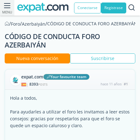
Conectarse
Registrase
MENU
/
/
/
CÓDIGO DE CONDUCTA FORO AZERBAIYÁN
Foro
Azerbaiyán
CÓDIGO DE CONDUCTA FORO
AZERBAIYÁN
Nueva conversación
Suscribirse
expat.com
Your favourite team
8393
hace 11 años
#1
|
POSTS
Hola a todos,
Para ayudarles a utilizar el foro les invitamos a leer estos
consejos: gracias por respetarlos para que el foro se
quede un espacio caluroso y claro.