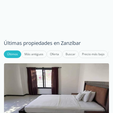
Últimas propiedades en Zanzíbar
Últimos
Más antiguos
Oferta
Buscar
Precio más bajo
P