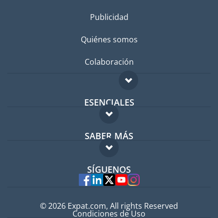
Publicidad
Quiénes somos
Colaboración
ESENCIALES
Foro para expatriados
SABER MÁS
Guía para expatriados
FAQ
Trabajos en el extranjero
SÍGUENOS
Expertos
© 2026 Expat.com, All rights Reserved
Condiciones de Uso