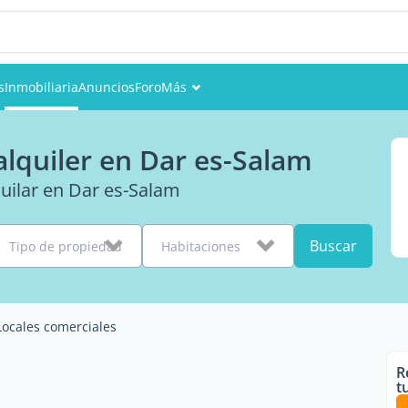
s
Inmobiliaria
Anuncios
Foro
Más
Eventos
alquiler en Dar es-Salam
Miembros
quilar en Dar es-Salam
Fotos
Buscar
Tipo de propiedad
Habitaciones
Locales comerciales
R
t