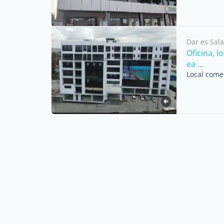
Dar es Sal
Oficina, l
ea ...
Local comer