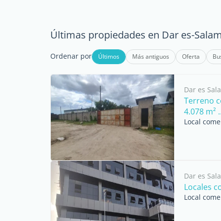
Últimas propiedades en Dar es-Sala
Ordenar por
Últimos
Más antiguos
Oferta
Bu
Dar es Sal
Terreno c
4.078 m² ..
Local comer
Dar es Sal
Locales c
Local comer