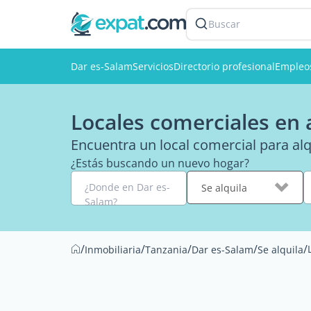
Buscar
Dar es-Salam
Servicios
Directorio profesional
Empleo
Locales comerciales en 
Encuentra un local comercial para al
¿Estás buscando un nuevo hogar?
¿Donde en Dar es-
Se alquila
Salam?
/
/
/
/
/
Inmobiliaria
Tanzania
Dar es-Salam
Se alquila