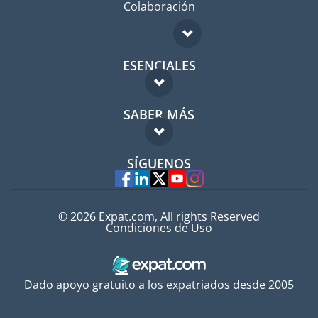
Colaboración
ESENCIALES
Foro para expatriados
SABER MÁS
Guía para expatriados
FAQ
Trabajos en el extranjero
SÍGUENOS
Expertos
© 2026 Expat.com, All rights Reserved
Condiciones de Uso
Dado apoyo gratuito a los expatriados desde 2005