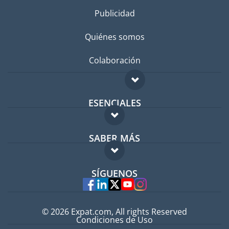
Publicidad
Quiénes somos
Colaboración
ESENCIALES
Foro para expatriados
SABER MÁS
Guía para expatriados
FAQ
Trabajos en el extranjero
SÍGUENOS
Expertos
© 2026 Expat.com, All rights Reserved
Condiciones de Uso