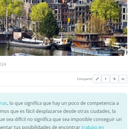
© Shutterstock.com
024
Compartir
🔗
f
𝕏
in
onas
, lo que significa que hay un poco de competencia a
dimos que es fácil desplazarse desde otras ciudades, la
 sea difícil no significa que sea imposible conseguir un
mentar tus posibilidades de encontrar
trabajo en