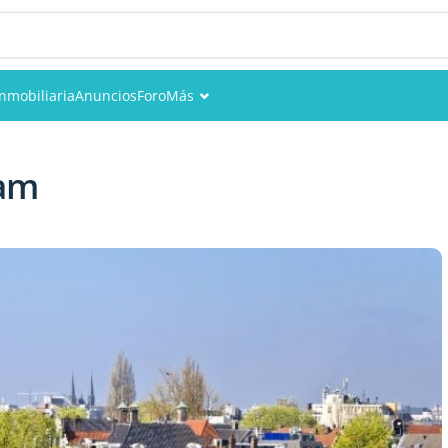
Inmobiliaria
Anuncios
Foro
Más
Eventos
dam
Miembros
Fotos