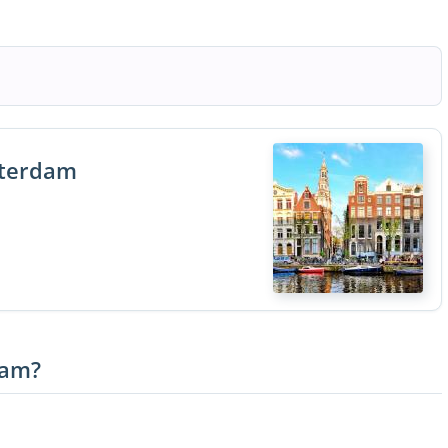
sterdam
dam?