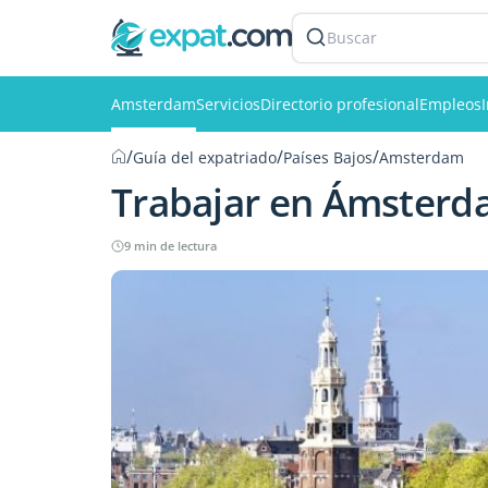
Buscar
Amsterdam
Servicios
Directorio profesional
Empleos
/
/
/
Guía del expatriado
Países Bajos
Amsterdam
Trabajar en Ámster
9 min de lectura