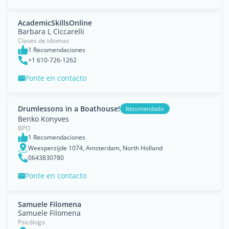
AcademicSkillsOnline
Barbara L Ciccarelli
Clases de idiomas
1 Recomendaciones
+1 610-726-1262
Ponte en contacto
Drumlessons in a Boathouse!
Recomendado
Benko Konyves
BPO
1 Recomendaciones
Weesperzijde 1074, Amsterdam, North Holland
0643830780
Ponte en contacto
Samuele Filomena
Samuele Filomena
Psicólogo