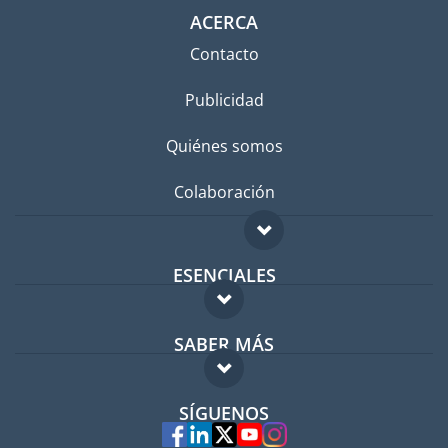
ACERCA
Contacto
Publicidad
Quiénes somos
Colaboración
ESENCIALES
Foro para expatriados
SABER MÁS
Guía para expatriados
FAQ
Trabajos en el extranjero
SÍGUENOS
Expertos