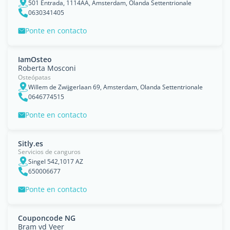
501 Entrada, 1114AA, Amsterdam, Olanda Settentrionale
0630341405
Ponte en contacto
IamOsteo
Roberta Mosconi
Osteópatas
Willem de Zwijgerlaan 69, Amsterdam, Olanda Settentrionale
0646774515
Ponte en contacto
Sitly.es
Servicios de canguros
Singel 542,1017 AZ
650006677
Ponte en contacto
Couponcode NG
Bram vd Veer