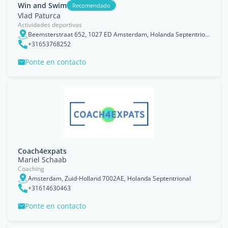
Win and Swim
Recomendado
Vlad Paturca
Actividades deportivas
Beemsterstraat 652, 1027 ED Amsterdam, Holanda Septentrional
+31653768252
Ponte en contacto
Coach4expats
Mariel Schaab
Coaching
Amsterdam, Zuid-Holland 7002AE, Holanda Septentrional
+31614630463
Ponte en contacto