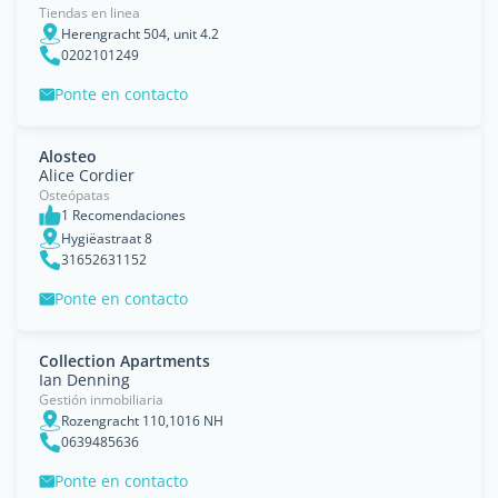
Tiendas en linea
Herengracht 504, unit 4.2
0202101249
Ponte en contacto
Alosteo
Alice Cordier
Osteópatas
1 Recomendaciones
Hygiëastraat 8
31652631152
Ponte en contacto
Collection Apartments
Ian Denning
Gestión inmobiliaria
Rozengracht 110,1016 NH
0639485636
Ponte en contacto