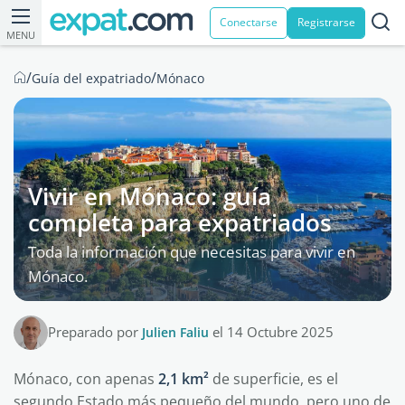
Conectarse
Registrarse
MENU
/
/
Guía del expatriado
Mónaco
Vivir en Mónaco: guía
completa para expatriados
Toda la información que necesitas para vivir en
Mónaco.
Preparado por
Julien Faliu
el 14 Octubre 2025
Mónaco, con apenas
2,1 km²
de superficie, es el
segundo Estado más pequeño del mundo, pero uno de