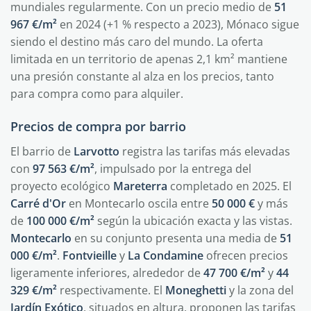
mundiales regularmente. Con un precio medio de
51
967 €/m²
en 2024 (+1 % respecto a 2023), Mónaco sigue
siendo el destino más caro del mundo. La oferta
limitada en un territorio de apenas 2,1 km² mantiene
una presión constante al alza en los precios, tanto
para compra como para alquiler.
Precios de compra por barrio
El barrio de
Larvotto
registra las tarifas más elevadas
con
97 563 €/m²
, impulsado por la entrega del
proyecto ecológico
Mareterra
completado en 2025. El
Carré d'Or
en Montecarlo oscila entre
50 000 €
y más
de
100 000 €/m²
según la ubicación exacta y las vistas.
Montecarlo
en su conjunto presenta una media de
51
000 €/m²
.
Fontvieille
y
La Condamine
ofrecen precios
ligeramente inferiores, alrededor de
47 700 €/m²
y
44
329 €/m²
respectivamente. El
Moneghetti
y la zona del
Jardín Exótico
, situados en altura, proponen las tarifas