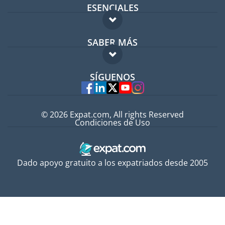
ESENCIALES
Foro para expatriados
SABER MÁS
Guía para expatriados
FAQ
Trabajos en el extranjero
SÍGUENOS
Expertos
© 2026 Expat.com, All rights Reserved
Condiciones de Uso
Dado apoyo gratuito a los expatriados desde 2005