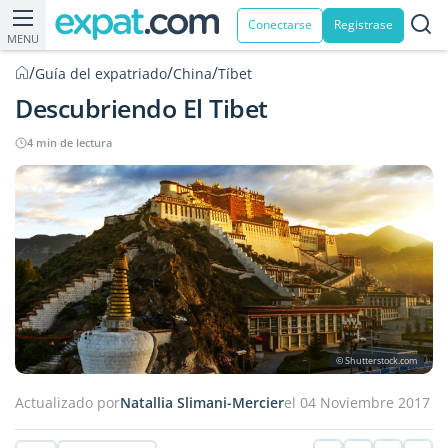
Conectarse
Registrase
MENU
/
/
/
Guía del expatriado
China
Tíbet
Descubriendo El Tibet
4 min de lectura
© Shutterstock.com
Actualizado por
Natallia Slimani-Mercier
el 04 Noviembre 2017