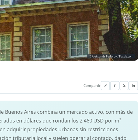
© Aleksandr Fedorov / Pexels.com
Compartir
🔗
f
𝕏
in
de Buenos Aires combina un mercado activo, con más de
erados en dólares que rondan los 2 460 USD por m²
n adquirir propiedades urbanas sin restricciones
ación tributaria local y suelen operar al contado, dado