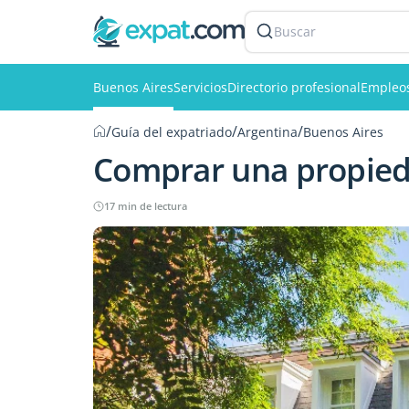
Buscar
Buenos Aires
Servicios
Directorio profesional
Empleo
/
/
/
Guía del expatriado
Argentina
Buenos Aires
Comprar una propied
17 min de lectura