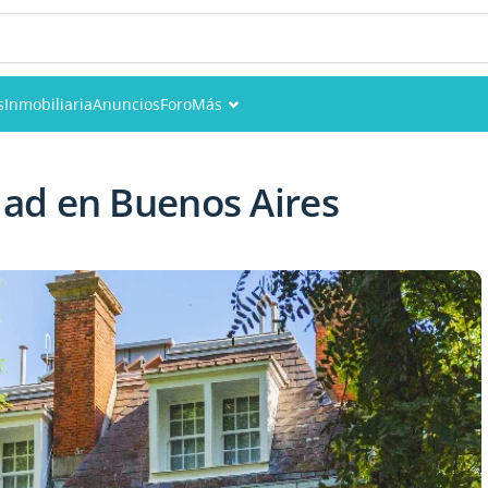
s
Inmobiliaria
Anuncios
Foro
Más
Eventos
ad en Buenos Aires
Miembros
Fotos