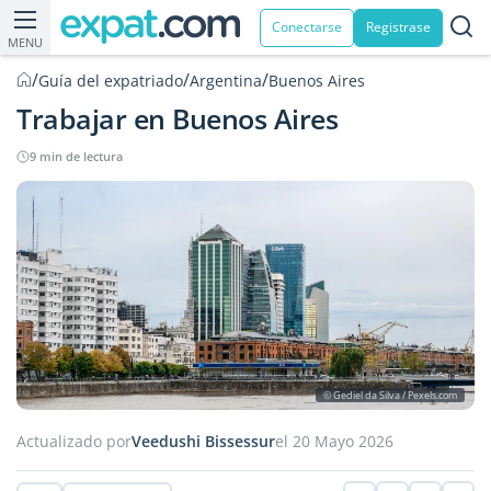
Conectarse
Registrase
MENU
/
/
/
Guía del expatriado
Argentina
Buenos Aires
Trabajar en Buenos Aires
9 min de lectura
© Gediel da Silva / Pexels.com
Actualizado por
Veedushi Bissessur
el 20 Mayo 2026