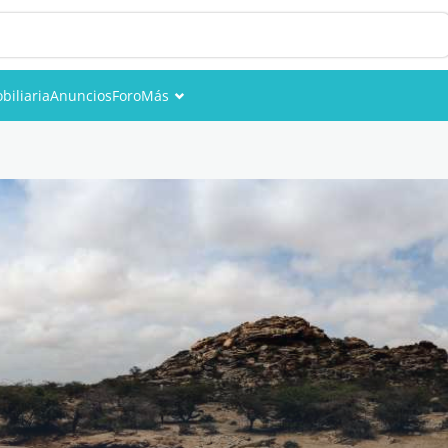
biliaria
Anuncios
Foro
Más
Eventos
Miembros
Fotos