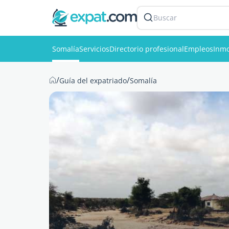
Buscar
Somalía
Servicios
Directorio profesional
Empleos
Inmo
/
/
Guía del expatriado
Somalía