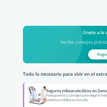
Únete a la
Recibe consejos práctic
Regis
Todo lo necesario para vivir en el extr
Seguros m&eacute;dicos en Soma
Presupuestos y consejos para elegir la mej
cobertura médica en Somalía.