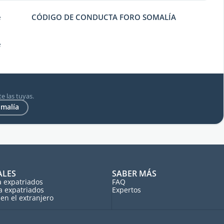
e
CÓDIGO DE CONDUCTA FORO SOMALÍA
e
e las tuyas.
omalía
ALES
SABER MÁS
a expatriados
FAQ
a expatriados
Expertos
en el extranjero