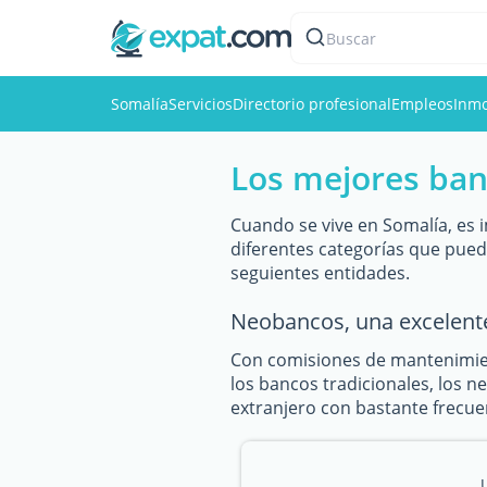
Buscar
Somalía
Servicios
Directorio profesional
Empleos
Inmo
Los mejores ban
Cuando se vive en Somalía, es 
diferentes categorías que pue
seguientes entidades.
Neobancos, una excelent
Con comisiones de mantenimien
los bancos tradicionales, los n
extranjero con bastante frecuen