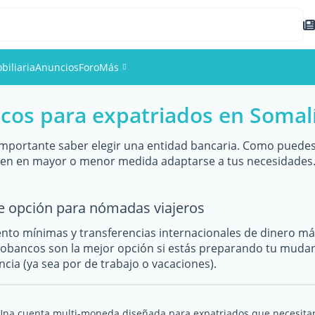
biliaria
Anuncios
Foro
Más
cos para expatriados en Somal
Eventos
Miembros
importante saber elegir una entidad bancaria. Como puedes 
den en mayor o menor medida adaptarse a tus necesidades.
Fotos
e opción para nómadas viajeros
to mínimas y transferencias internacionales de dinero m
eobancos son la mejor opción si estás preparando tu mudanza
cia (ya sea por de trabajo o vacaciones).
Una cuenta multi-moneda diseñada para expatriados que necesita