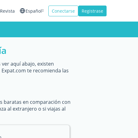
Revista
Español
Conectarse
Registrase
English
Français
ía
Italiano
ver aquí abajo, existen
 Expat.com te recomienda las
ás baratas en comparación con
 al extranjero o si viajas al
n