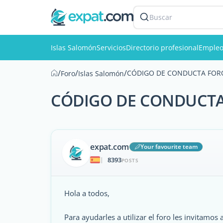
Buscar
Islas Salomón
Servicios
Directorio profesional
Empleo
/
/
/
CÓDIGO DE CONDUCTA FOR
Foro
Islas Salomón
CÓDIGO DE CONDUCTA
expat.com
Your favourite team
8393
|
POSTS
Hola a todos,
Para ayudarles a utilizar el foro les invitamos 