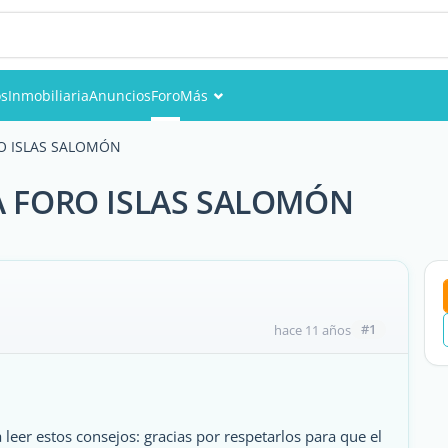
s
Inmobiliaria
Anuncios
Foro
Más
Eventos
O ISLAS SALOMÓN
Miembros
 FORO ISLAS SALOMÓN
Fotos
#1
hace 11 años
a leer estos consejos: gracias por respetarlos para que el