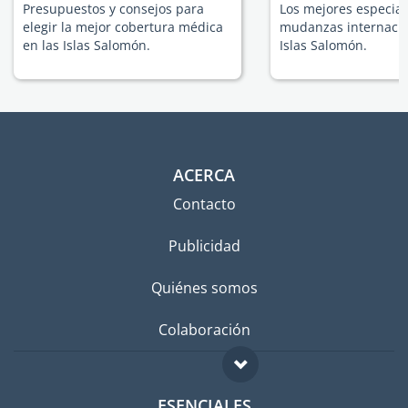
Presupuestos y consejos para
Los mejores especial
elegir la mejor cobertura médica
mudanzas internacio
en las Islas Salomón.
Islas Salomón.
ACERCA
Contacto
Publicidad
Quiénes somos
Colaboración
ESENCIALES