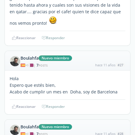
tenido hasta ahora y cuales son sus visiones de la vida
en qatar.... gracias por el cafe! quien te dice capaz que
nos vemos pronto!
Reaccionar
Responder
Boulahfa
Nuevo miembro
7
hace 11 años
#27
|
POSTS
Hola
Espero que estés bien,
Acabo de cumplir un mes en Doha, soy de Barcelona
Reaccionar
Responder
Boulahfa
Nuevo miembro
7
hace 11 años
#28
|
POSTS