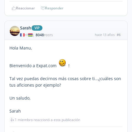
Reaccionar
Responder
Sarah
ViP
8048
hace 13 años
#6
|
POSTS
Hola Manu,
Bienvenido a Expat.com
!
Tal vez puedas decirnos más cosas sobre ti...¿cuáles son
tus aficiones por ejemplo?
Un saludo,
Sarah
👍
1 miembro reaccionó a esta publicación