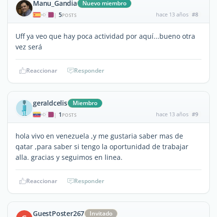
Manu_Gandia
Nuevo miembro
5
hace 13 años
#8
|
POSTS
Uff ya veo que hay poca actividad por aquí...bueno otra
vez será
Reaccionar
Responder
geraldcelis
Miembro
1
hace 13 años
#9
|
POSTS
hola vivo en venezuela ,y me gustaria saber mas de
qatar ,para saber si tengo la oportunidad de trabajar
alla. gracias y seguimos en linea.
Reaccionar
Responder
GuestPoster267
Invitado