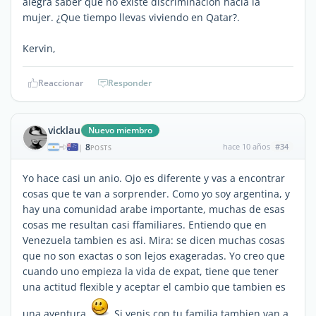
alegra saber que no existe discriminación hacia la
mujer. ¿Que tiempo llevas viviendo en Qatar?.
Kervin,
Reaccionar
Responder
vicklau
Nuevo miembro
8
hace 10 años
#34
|
POSTS
Yo hace casi un anio. Ojo es diferente y vas a encontrar
cosas que te van a sorprender. Como yo soy argentina, y
hay una comunidad arabe importante, muchas de esas
cosas me resultan casi ffamiliares. Entiendo que en
Venezuela tambien es asi. Mira: se dicen muchas cosas
que no son exactas o son lejos exageradas. Yo creo que
cuando uno empieza la vida de expat, tiene que tener
una actitud flexible y aceptar el cambio que tambien es
una aventura
Si venis con tu familia tambien van a