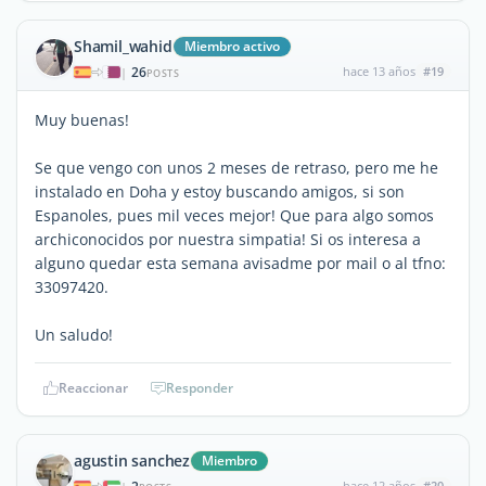
Shamil_wahid
Miembro activo
26
hace 13 años
#19
|
POSTS
Muy buenas!
Se que vengo con unos 2 meses de retraso, pero me he
instalado en Doha y estoy buscando amigos, si son
Espanoles, pues mil veces mejor! Que para algo somos
archiconocidos por nuestra simpatia! Si os interesa a
alguno quedar esta semana avisadme por mail o al tfno:
33097420.
Un saludo!
Reaccionar
Responder
agustin sanchez
Miembro
hace 12 años
#20