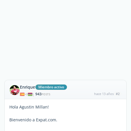
Enrique
Miembro activo
943
hace 13 años
#2
|
POSTS
Hola Agustin Millan!
Bienvenido a Expat.com.