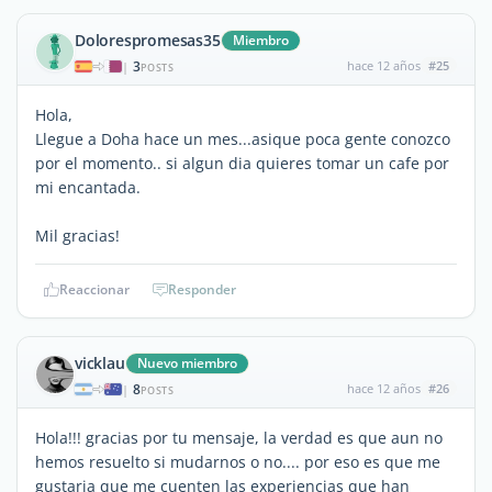
Dolorespromesas35
Miembro
3
hace 12 años
#25
|
POSTS
Hola,
Llegue a Doha hace un mes...asique poca gente conozco
por el momento.. si algun dia quieres tomar un cafe por
mi encantada.
Mil gracias!
Reaccionar
Responder
vicklau
Nuevo miembro
8
hace 12 años
#26
|
POSTS
Hola!!! gracias por tu mensaje, la verdad es que aun no
hemos resuelto si mudarnos o no.... por eso es que me
gustaria que me cuenten las experiencias que han