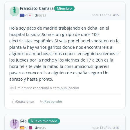
Francisco Cámara
Miembro
3
hace 13 años
#15
|
POSTS
Hola soy paco de madrid trabajando en doha .en el
hospital la sidra.Somos un grupo de unos 100
electricistas españoles.Si vais por el hotel sheraton en la
planta G hay varios garitos donde nos encontrareis a
algunos o a muchos,se nos conoce enseguida.solemos ir
los jueves por la noche y los viernes de 17 a 20h es la
hora feliz te vale la mitad la consumicion.si quereis
pasaros conocereis a alguien de españa seguro.Un
abrazo y hasta pronto.
👍
1 miembro reaccionó a esta publicación
Reaccionar
Responder
64aj
Nuevo miembro
4
hace 13 años
#16
|
POSTS