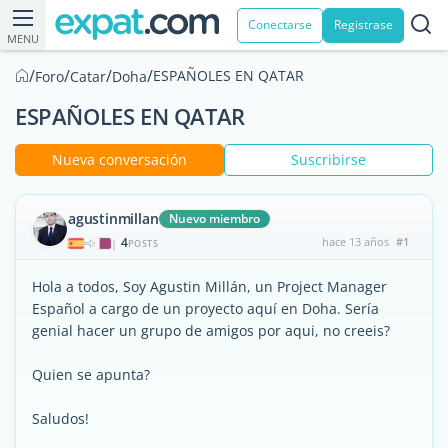
Conectarse
Registrase
MENU
/
/
/
/
ESPAÑOLES EN QATAR
Foro
Catar
Doha
ESPAÑOLES EN QATAR
Nueva conversación
Suscribirse
agustinmillan
Nuevo miembro
4
hace 13 años
#1
|
POSTS
Hola a todos, Soy Agustin Millán, un Project Manager
Español a cargo de un proyecto aquí en Doha. Sería
genial hacer un grupo de amigos por aqui, no creeis?
Quien se apunta?
Saludos!