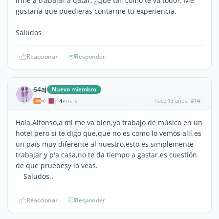
irme a trabajar a qatar. ¿Qué tal, cómo te va todo?. Me
gustaría que puedieras contarme tu experiencia.
Saludos
Reaccionar
Responder
64aj
Nuevo miembro
4
hace 13 años
#14
|
POSTS
Hola,Alfonso,a mi me va bien,yo trabajo de músico en un
hotel,pero si te digo que,que no es como lo vemos allí,es
un país muy diferente al nuestro,esto es simplemente
trabajar y p'a casa,no te da tiempo a gastar.es cuestión
de que pruebesy lo veas.
Saludos..
Reaccionar
Responder