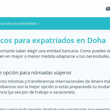
iaria
Anuncios
Foro
Más
cos para expatriados en Doha
Eventos
Miembros
ortante saber elegir una entidad bancaria. Como puedes ve
den en mayor o menor medida adaptarse a tus necesidades.
Fotos
e opción para nómadas viajeros
to mínimas y transferencias internacionales de dinero m
eobancos son la mejor opción si estás preparando tu mudanza
cia (ya sea por de trabajo o vacaciones).
Una cuenta multi-moneda diseñada para expatriados que necesita