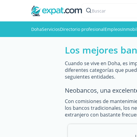
Buscar
Doha
Servicios
Directorio profesional
Empleos
Inmobil
Los mejores ban
Cuando se vive en Doha, es imp
diferentes categorías que pue
seguientes entidades.
Neobancos, una excelent
Con comisiones de mantenimien
los bancos tradicionales, los n
extranjero con bastante frecuen