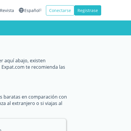
Revista
Español
Conectarse
Registrase
English
Français
Italiano
r aquí abajo, existen
 Expat.com te recomienda las
ás baratas en comparación con
 al extranjero o si viajas al
n