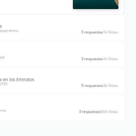
a
edaperdomo
5 respuestas
1k Vistas
al2
3 respuestas
1k Vistas
a en los Emiratos
30795
9 respuestas
3k Vistas
erna
3 respuestas
604 Vistas