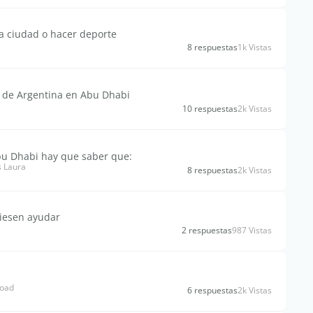
a ciudad o hacer deporte
8 respuestas
1k Vistas
te de Argentina en Abu Dhabi
10 respuestas
2k Vistas
bu Dhabi hay que saber que:
s Laura
8 respuestas
2k Vistas
diesen ayudar
2 respuestas
987 Vistas
road
6 respuestas
2k Vistas