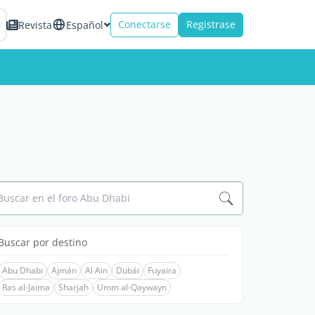
Conectarse
Registrase
Revista
Español
Buscar en el foro Abu Dhabi
Buscar por destino
Abu Dhabi
Ajmán
Al Ain
Dubái
Fuyaira
Ras al-Jaima
Sharjah
Umm al-Qaywayn