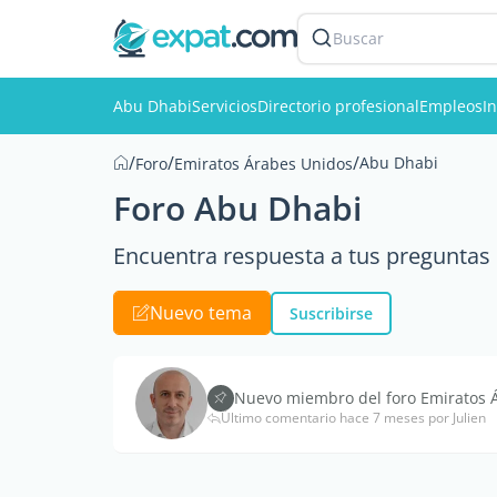
Buscar
Abu Dhabi
Servicios
Directorio profesional
Empleos
I
/
/
/
Abu Dhabi
Foro
Emiratos Árabes Unidos
Foro Abu Dhabi
Encuentra respuesta a tus preguntas e
Nuevo tema
Suscribirse
Nuevo miembro del foro Emiratos Á
Último comentario hace 7 meses por Julien