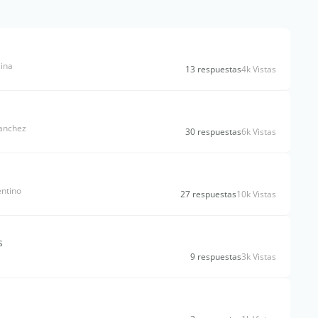
lina
13 respuestas
4k Vistas
Sanchez
30 respuestas
6k Vistas
entino
27 respuestas
10k Vistas
s
9 respuestas
3k Vistas