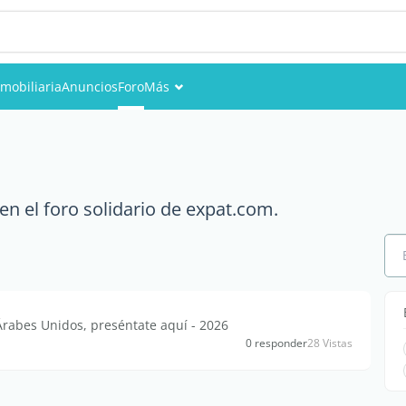
nmobiliaria
Anuncios
Foro
Más
Eventos
Miembros
n el foro solidario de expat.com.
Fotos
rabes Unidos, preséntate aquí - 2026
0 responder
28 Vistas