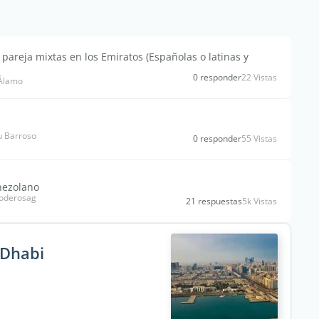
 pareja mixtas en los Emiratos (Españolas o latinas y
0 responder
22 Vistas
 Álamo
u Barroso
0 responder
55 Vistas
enezolano
roderosag
21 respuestas
5k Vistas
 Dhabi