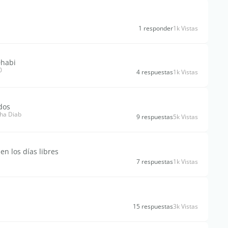
1 responder
1k Vistas
Dhabi
0
4 respuestas
1k Vistas
dos
ha Diab
9 respuestas
5k Vistas
en los días libres
7 respuestas
1k Vistas
15 respuestas
3k Vistas