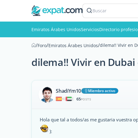
Buscar
Emiratos Árabes Unidos
Servicios
Directorio profesi
/
/
/
dilema!! Vivir en
Foro
Emiratos Árabes Unidos
dilema!! Vivir en Dub
ShadiYm10
Miembro activo
65
|
POSTS
Hola que tal a todos/as me gustaria vuestra op
):