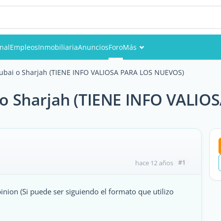
onal
Empleos
Inmobiliaria
Anuncios
Foro
Más
Eventos
 Dubai o Sharjah (TIENE INFO VALIOSA PARA LOS NUEVOS)
Miembros
ai o Sharjah (TIENE INFO VALI
Fotos
#1
hace 12 años
inion (Si puede ser siguiendo el formato que utilizo