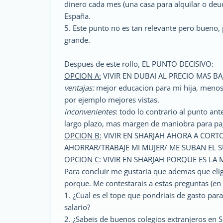
dinero cada mes (una casa para alquilar o deud
España.
5. Este punto no es tan relevante pero bueno,
grande.
Despues de este rollo, EL PUNTO DECISIVO:
OPCION A:
VIVIR EN DUBAI AL PRECIO MAS B
ventajas:
mejor educacion para mi hija, menos
por ejemplo mejores vistas.
inconvenientes
: todo lo contrario al punto ant
largo plazo, mas margen de maniobra para pago
OPCION B:
VIVIR EN SHARJAH AHORA A CORT
AHORRAR/TRABAJE MI MUJER/ ME SUBAN EL 
OPCION C:
VIVIR EN SHARJAH PORQUE ES LA 
Para concluir me gustaria que ademas que eligi
porque. Me contestarais a estas preguntas (en
1. ¿Cual es el tope que pondriais de gasto par
salario?
2. ¿Sabeis de buenos colegios extranjeros en 