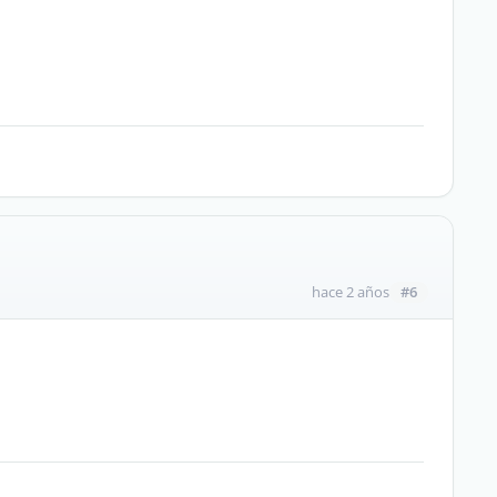
#6
hace 2 años