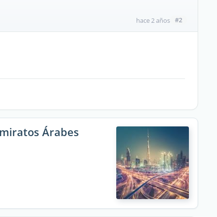
#2
hace 2 años
Emiratos Árabes