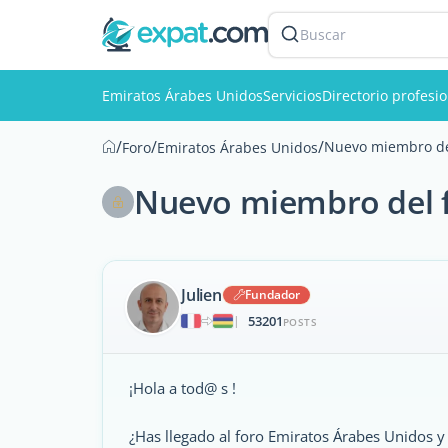
Buscar
Emiratos Árabes Unidos
Servicios
Directorio profesi
/
/
/
Nuevo miembro del
Foro
Emiratos Árabes Unidos
Nuevo miembro del f
Julien
Fundador
53201
|
POSTS
¡Hola a tod@ s !
¿Has llegado al foro Emiratos Árabes Unidos