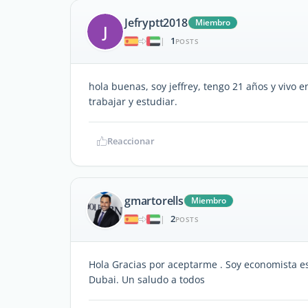
Jefryptt2018
Miembro
J
1
|
POSTS
hola buenas, soy jeffrey, tengo 21 años y vivo en
trabajar y estudiar.
Reaccionar
gmartorells
Miembro
2
|
POSTS
Hola Gracias por aceptarme . Soy economista es
Dubai. Un saludo a todos