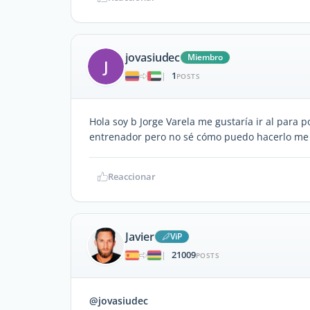
jovasiudec
Miembro
J
1
|
POSTS
Hola soy b Jorge Varela me gustaría ir al para
entrenador pero no sé cómo puedo hacerlo me
Reaccionar
Javier
ViP
21009
|
POSTS
@jovasiudec