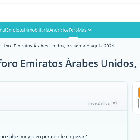
onal
Empleos
Inmobiliaria
Anuncios
Foro
Más
Eventos
 foro Emiratos Árabes Unidos, preséntate aquí - 2024
Miembros
oro Emiratos Árabes Unidos, p
Fotos
#1
hace 2 años
 y no sabes muy bien por dónde empezar?