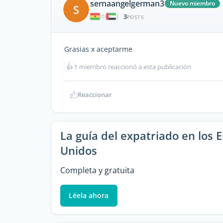
sernaangelgerman3
Nuevo miembro
S
3
|
POSTS
Grasias x aceptarme
👍
1 miembro reaccionó a esta publicación
Reaccionar
La guía del expatriado en los 
Unidos
Completa y gratuita
Léela ahora