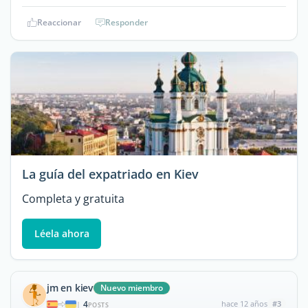
Reaccionar
Responder
La guía del expatriado en Kiev
Completa y gratuita
Léela ahora
jm en kiev
Nuevo miembro
4
hace 12 años
#3
|
POSTS