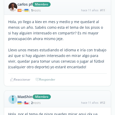
carlos pf
Miembro
1
hace 11 años
#11
|
POSTS
Hola, yo llego a kiev en mes y medio y me quedaré al
menos un año. Sabéis como esta el tema de los pisos o
si hay alguien interesado en compartir? Es mi mayor
preocupación ahora mismo jeje.
Llevo unos meses estudiando el idioma e iría con trabajo
así que si hay alguien interesado en mirar algo para
vivir, quedar para tomar unas cervezas o jugar al fútbol
(cualquier otro deporte) yo estaré encantado!
Reaccionar
Responder
MaxShin
Miembro
2
hace 11 años
#12
|
POSTS
Hola, por el tema de pisos puedes mirar aqui olx.ua,