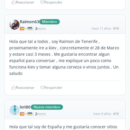
Reaccionar
Responder
Raimon63
Miembro
3
hace 11 años
#14
|
POSTS
Hola que tal a todos , soy Raimon de Tenerife ,
proximamente ire a kiev , concretamente el 28 de Marzo
y estare casi 3 meses . Me gustaria encontrar algun
español para conversar , me explique un poco como
funciona kiev y tomar alguna cerveza o vinos juntos . Un
saludo
Reaccionar
Responder
leri80
Nuevo miembro
2
hace 9 años
#15
|
POSTS
Hola que tal soy de España y me gustaría conocer sitios