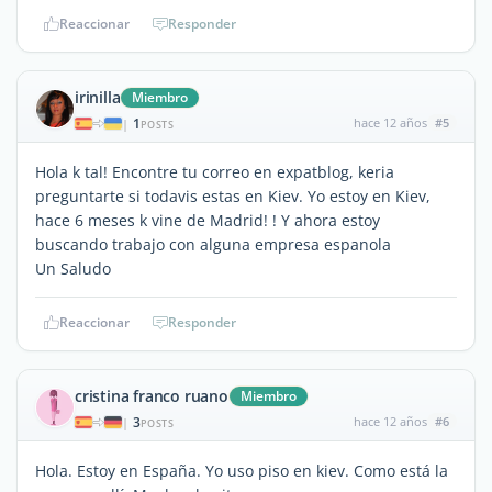
Reaccionar
Responder
irinilla
Miembro
1
hace 12 años
#5
|
POSTS
Hola k tal! Encontre tu correo en expatblog, keria
preguntarte si todavis estas en Kiev. Yo estoy en Kiev,
hace 6 meses k vine de Madrid! ! Y ahora estoy
buscando trabajo con alguna empresa espanola
Un Saludo
Reaccionar
Responder
cristina franco ruano
Miembro
3
hace 12 años
#6
|
POSTS
Hola. Estoy en España. Yo uso piso en kiev. Como está la