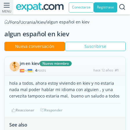
Conectarse
Registrase
MENU
/
/
/
/
algun español en kiev
Foro
Ucrania
Kiev
algun español en kiev
Nueva conversación
Suscribirse
jm en kiev
Nuevo miembro
4
hace 12 años
#1
|
POSTS
hola a todos, ahora estoy viviendo en kiev y no estaria
nada mal poder hablar mi idioma con alguien , y una
cervezita tampoco estaria mal, bueno un saludo a todos
Reaccionar
Responder
See also