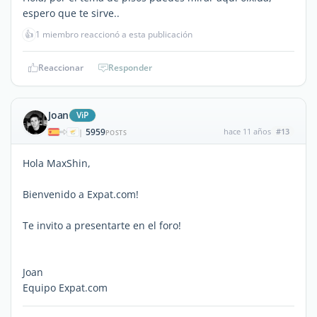
espero que te sirve..
👍
1 miembro reaccionó a esta publicación
Reaccionar
Responder
Joan
ViP
5959
hace 11 años
#13
|
POSTS
Hola MaxShin,
Bienvenido a Expat.com!
Te invito a presentarte en el foro!
Joan
Equipo Expat.com