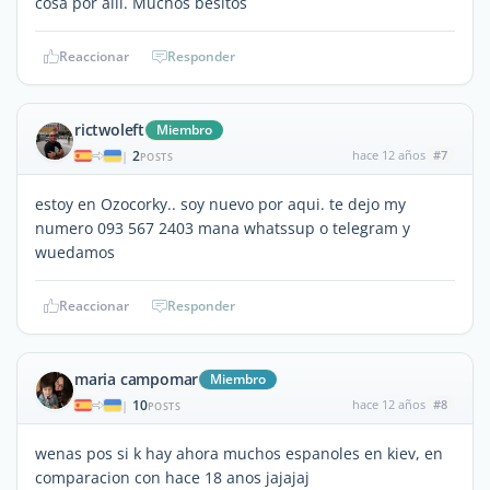
cosa por allí. Muchos besitos
Reaccionar
Responder
rictwoleft
Miembro
2
hace 12 años
#7
|
POSTS
estoy en Ozocorky.. soy nuevo por aqui. te dejo my
numero 093 567 2403 mana whatssup o telegram y
wuedamos
Reaccionar
Responder
maria campomar
Miembro
10
hace 12 años
#8
|
POSTS
wenas pos si k hay ahora muchos espanoles en kiev, en
comparacion con hace 18 anos jajajaj