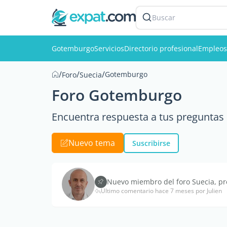
Buscar
Gotemburgo
Servicios
Directorio profesional
Empleos
/
/
/
Gotemburgo
Foro
Suecia
Foro Gotemburgo
Encuentra respuesta a tus preguntas e
Nuevo tema
Suscribirse
Nuevo miembro del foro Suecia, pr
Último comentario hace 7 meses por Julien