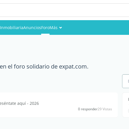
Inmobiliaria
Anuncios
Foro
Más
Eventos
Miembros
n el foro solidario de expat.com.
Fotos
eséntate aquí - 2026
0 responder
29 Vistas