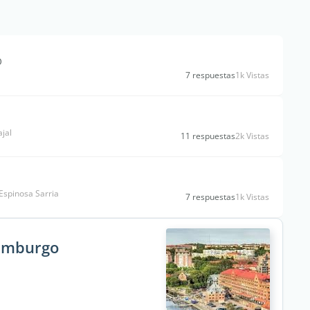
O
7 respuestas
1k Vistas
jal
11 respuestas
2k Vistas
Espinosa Sarria
7 respuestas
1k Vistas
temburgo