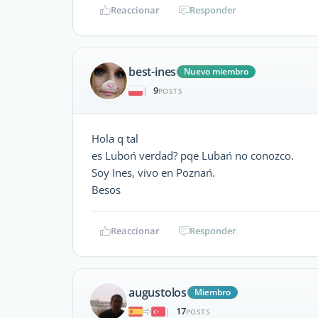
Reaccionar
Responder
best-ines
Nuevo miembro
9
|
POSTS
Hola q tal
es Luboń verdad? pqe Lubań no conozco.
Soy Ines, vivo en Poznań.
Besos
Reaccionar
Responder
augustolos
Miembro
17
|
POSTS