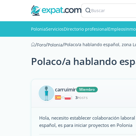
Buscar
Polonia
Servicios
Directorio profesional
Empleos
Inmob
/
/
/
Polaco/a hablando español, zona 
Foro
Polonia
Polaco/a hablando esp
carruimir
Miembro
3
|
POSTS
Hola, necesito establecer colaboración labora
español, es para iniciar proyectos en Polonia