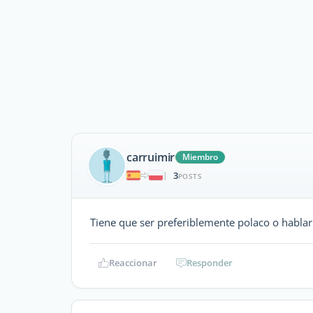
carruimir
Miembro
3
|
POSTS
Tiene que ser preferiblemente polaco o hablar
Reaccionar
Responder