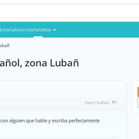
iliaria
Anuncios
Foro
Más
Eventos
Lubañ
Miembros
añol, zona Lubañ
Fotos
#1
hace 14 años
l con alguien que hable y escriba perfectamente