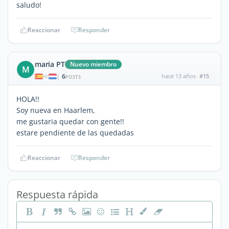
saludo!
Reaccionar
Responder
maria PT
Nuevo miembro
M
6
hace 13 años
#15
|
POSTS
HOLA!!
Soy nueva en Haarlem,
me gustaria quedar con gente!!
estare pendiente de las quedadas
Reaccionar
Responder
Respuesta rápida