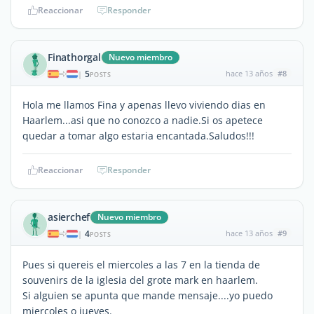
Reaccionar
Responder
Finathorgal
Nuevo miembro
5
hace 13 años
#8
|
POSTS
Hola me llamos Fina y apenas llevo viviendo dias en
Haarlem...asi que no conozco a nadie.Si os apetece
quedar a tomar algo estaria encantada.Saludos!!!
Reaccionar
Responder
asierchef
Nuevo miembro
4
hace 13 años
#9
|
POSTS
Pues si quereis el miercoles a las 7 en la tienda de
souvenirs de la iglesia del grote mark en haarlem.
Si alguien se apunta que mande mensaje....yo puedo
miercoles o jueves.