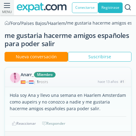
Conectarse
Registrase
MENU
/
/
/
/
me gustaria hacerme amigos espa
Foro
Países Bajos
Haarlem
me gustaria hacerme amigos españoles
para poder salir
Nueva conversación
Suscribirse
Anarr_
Miembro
1
hace 13 años
#1
|
POSTS
Hola soy Ana y llevo una semana en Haarlem Amsterdam
como aupeirs y no conozco a nadie y me gustaria
hacerme amigos españoles para poder salir.
Reaccionar
Responder