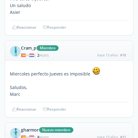
Un saludo
Asier
Reaccionar
Responder
Cram_p
Miembro
2
hace 13 años
#10
|
POSTS
Miercoles perfecto Jueves es imposible
Saludos,
Marc
Reaccionar
Responder
gharmor
Nuevo miembro
8
hace 13 años
#11
|
POSTS