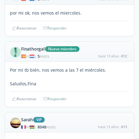
por mi ok, nos vemos el miercoles.
Reaccionar
Responder
Finathorgal
Nuevo miembro
5
hace 13 años
#12
|
POSTS
Por mí tb bién, nos vemos a las 7 el miércoles.
Saludos,Fina
Reaccionar
Responder
Sarah
ViP
8048
hace 13 años
#13
|
POSTS