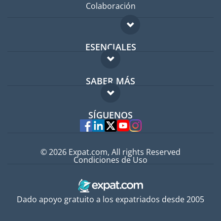
Colaboración
ESENCIALES
Foro para expatriados
SABER MÁS
Guía para expatriados
FAQ
Trabajos en el extranjero
SÍGUENOS
Expertos
© 2026 Expat.com, All rights Reserved
Condiciones de Uso
Dado apoyo gratuito a los expatriados desde 2005