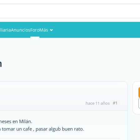
liaria
Anuncios
Foro
Más
Eventos
Miembros
n
Fotos
#1
hace 11 años
meses en Milán.
tomar un cafe , pasar algub buen rato.