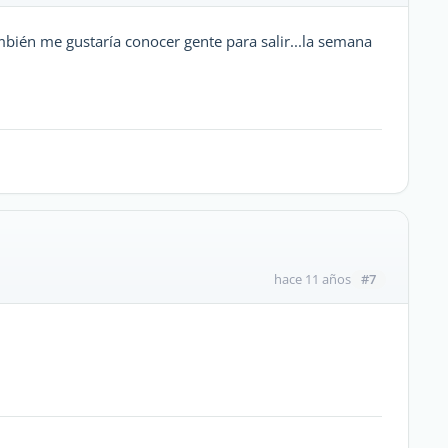
mbién me gustaría conocer gente para salir...la semana
#7
hace 11 años