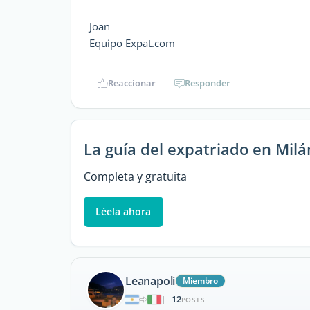
Joan
Equipo Expat.com
Reaccionar
Responder
La guía del expatriado en Milá
Completa y gratuita
Léela ahora
Leanapoli
Miembro
12
|
POSTS