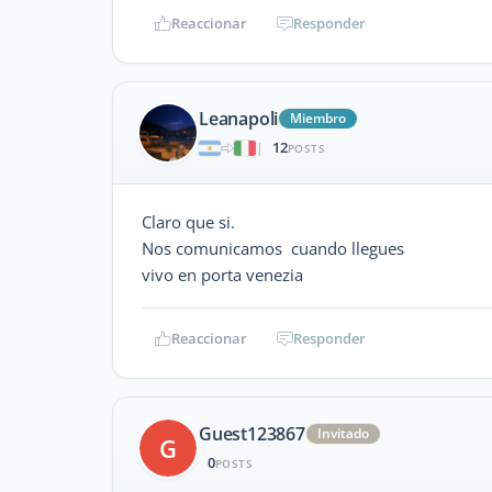
Reaccionar
Responder
Leanapoli
Miembro
12
|
POSTS
Claro que si.
Nos comunicamos cuando llegues
vivo en porta venezia
Reaccionar
Responder
Guest123867
Invitado
G
0
POSTS