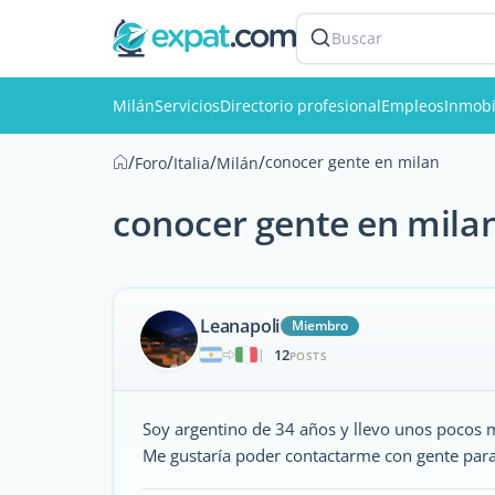
Buscar
Milán
Servicios
Directorio profesional
Empleos
Inmobi
/
/
/
/
conocer gente en milan
Foro
Italia
Milán
conocer gente en mila
Leanapoli
Miembro
12
|
POSTS
Soy argentino de 34 años y llevo unos pocos 
Me gustaría poder contactarme con gente para 