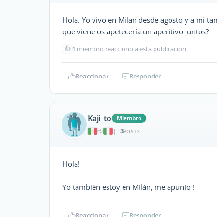
Hola. Yo vivo en Milan desde agosto y a mi ta
que viene os apetecería un aperitivo juntos?
👍
1 miembro reaccionó a esta publicación
Reaccionar
Responder
Kaji_to
Miembro
3
|
POSTS
Hola!
Yo también estoy en Milán, me apunto !
Reaccionar
Responder