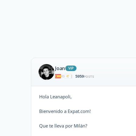
Joan
ViP
5959
|
POSTS
Hola Leanapoli,
Bienvenido a Expat.com!
Que te lleva por Milán?