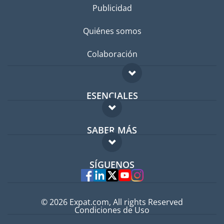
Publicidad
Quiénes somos
Colaboración
ESENCIALES
Foro para expatriados
SABER MÁS
Guía para expatriados
FAQ
Trabajos en el extranjero
SÍGUENOS
Expertos
© 2026 Expat.com, All rights Reserved
Condiciones de Uso