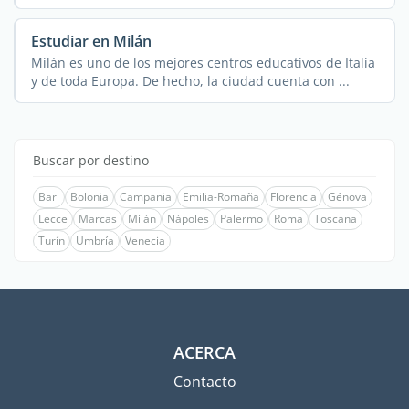
Estudiar en Milán
Milán es uno de los mejores centros educativos de Italia
y de toda Europa. De hecho, la ciudad cuenta con ...
Buscar por destino
Bari
Bolonia
Campania
Emilia-Romaña
Florencia
Génova
Lecce
Marcas
Milán
Nápoles
Palermo
Roma
Toscana
Turín
Umbría
Venecia
ACERCA
Contacto