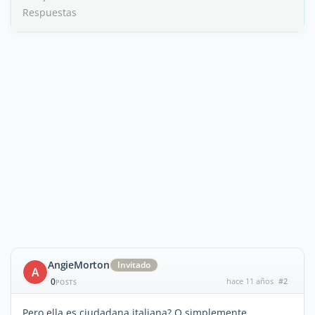
Respuestas
AngieMorton
Invitado
A
0
hace 11 años
#2
POSTS
Pero ella es ciudadana italiana? O simplemente