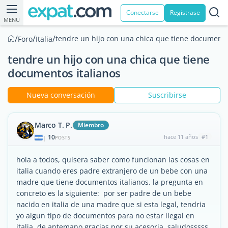
Conectarse
Registrase
MENU
/
/
/
tendre un hijo con una chica que tiene documento
Foro
Italia
tendre un hijo con una chica que tiene
documentos italianos
Nueva conversación
Suscribirse
Marco T. P.
Miembro
10
hace 11 años
#1
|
POSTS
hola a todos, quisera saber como funcionan las cosas en
italia cuando eres padre extranjero de un bebe con una
madre que tiene documentos italianos. la pregunta en
concreto es la siguiente: por ser padre de un bebe
nacido en italia de una madre que si esta legal, tendria
yo algun tipo de documentos para no estar ilegal en
italia, de antemano gracias por su acesoria, saludosssss