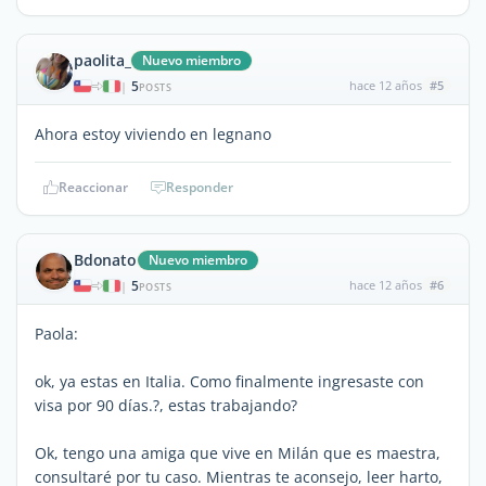
paolita_
Nuevo miembro
5
hace 12 años
#5
|
POSTS
Ahora estoy viviendo en legnano
Reaccionar
Responder
Bdonato
Nuevo miembro
5
hace 12 años
#6
|
POSTS
Paola:
ok, ya estas en Italia. Como finalmente ingresaste con
visa por 90 días.?, estas trabajando?
Ok, tengo una amiga que vive en Milán que es maestra,
consultaré por tu caso. Mientras te aconsejo, leer harto,