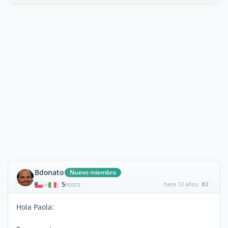
Bdonato
Nuevo miembro
5
hace 12 años
#2
|
POSTS
Hola Paola: