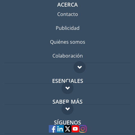
ACERCA
Contacto
Publicidad
Quiénes somos
Colaboración
ESENCIALES
Foro para expatriados
SABER MÁS
Guía para expatriados
FAQ
Trabajos en el extranjero
SÍGUENOS
Expertos