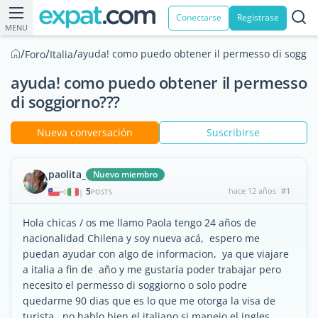
Conectarse
Registrase
MENU
/
/
/
ayuda! como puedo obtener il permesso di soggio
Foro
Italia
ayuda! como puedo obtener il permesso
di soggiorno???
Nueva conversación
Suscribirse
paolita_
Nuevo miembro
5
hace 12 años
#1
|
POSTS
Hola chicas / os me llamo Paola tengo 24 años de
nacionalidad Chilena y soy nueva acá, espero me
puedan ayudar con algo de informacion, ya que viajare
a italia a fin de año y me gustaría poder trabajar pero
necesito el permesso di soggiorno o solo podre
quedarme 90 dias que es lo que me otorga la visa de
turista , no hablo bien el italiano si manejo el ingles .