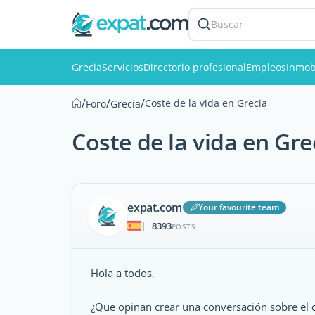
Buscar
Grecia
Servicios
Directorio profesional
Empleos
Inmobi
/
/
/
Coste de la vida en Grecia
Foro
Grecia
Coste de la vida en Gre
expat.com
Your favourite team
8393
|
POSTS
Hola a todos,
¿Que opinan crear una conversación sobre el c