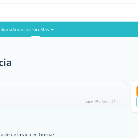
liaria
Anuncios
Foro
Más
Eventos
Miembros
cia
Fotos
#1
hace 15 años
oste de la vida en Grecia?