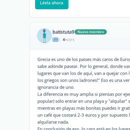
Léela ahora
batistuta9
Nuevo miembro
4
|
POSTS
Grecia es uno de los paises más caros de Euro
sabe adónde pasear. Por lo general, donde van 
lugares que van los de aquí, van a quejar con 
los griegos son unos ladrones!" Eso es una ver
ignorancia de uno.
La diferencia es muy amplia si piensas por e
popular) sólo entrar en una playa y "alquilar" 
mientras en playas más bonitas puedes ir grat
un café que costará 2-3 euros y por supuesto 
alquilarse nada.
En conclusión de eso, lo caro está en los lug