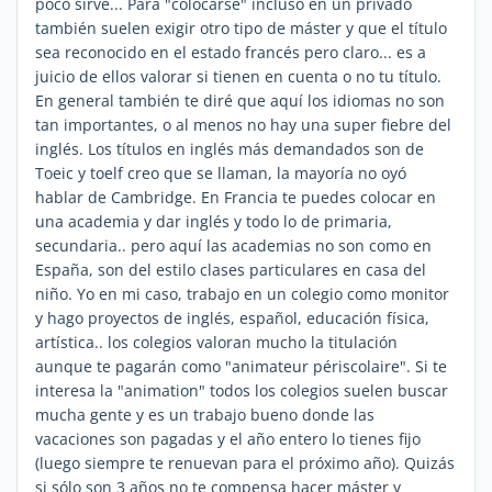
poco sirve... Para "colocarse" incluso en un privado
también suelen exigir otro tipo de máster y que el título
sea reconocido en el estado francés pero claro... es a
juicio de ellos valorar si tienen en cuenta o no tu título.
En general también te diré que aquí los idiomas no son
tan importantes, o al menos no hay una super fiebre del
inglés. Los títulos en inglés más demandados son de
Toeic y toelf creo que se llaman, la mayoría no oyó
hablar de Cambridge. En Francia te puedes colocar en
una academia y dar inglés y todo lo de primaria,
secundaria.. pero aquí las academias no son como en
España, son del estilo clases particulares en casa del
niño. Yo en mi caso, trabajo en un colegio como monitor
y hago proyectos de inglés, español, educación física,
artística.. los colegios valoran mucho la titulación
aunque te pagarán como "animateur périscolaire". Si te
interesa la "animation" todos los colegios suelen buscar
mucha gente y es un trabajo bueno donde las
vacaciones son pagadas y el año entero lo tienes fijo
(luego siempre te renuevan para el próximo año). Quizás
si sólo son 3 años no te compensa hacer máster y