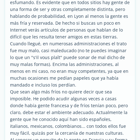
esfumando. Es evidente que en todos sitios hay gente de
una forma de ser y otras completamente distinta, pero
hablando de probabilidad, en Lyon al menos la gente es
más fría y reservada. De hecho si buscas un poco en
Internet verás artículos de personas que hablan de lo
difícil que les resulta tener amigos en estas tierras.
Cuando llegué, en numerosas administraciones el trato
fue muy malo, casi maleducado (no te puedes imaginar
lo que un "s'il vous plaît" puede sonar de mal dicho de
muy malas formas). Encima las administraciones, al
menos en mi caso, no eran muy competentes, ya que en
muchas ocasiones me pedían papeles que ya había
mandado e incluso los perdían.
Que sean algo más fríos no quiere decir que sea
imposible. He podido acudir algunas veces a casas
donde había gente francesa y de fríos tenían poco, pero
claro, debe estar el ambiente adecuado. Actualmente la
gente que he conocido aquí han sido españoles,
italianos, mexicanos, colombianos... con todos ellos fue
muy fácil, quizás por la cercanía de nuestras culturas.
Al conocer un poquito de la gente en Francia y su forma