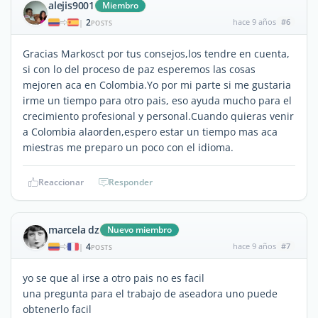
alejis9001
Miembro
2
hace 9 años
#6
|
POSTS
Gracias Markosct por tus consejos,los tendre en cuenta,
si con lo del proceso de paz esperemos las cosas
mejoren aca en Colombia.Yo por mi parte si me gustaria
irme un tiempo para otro pais, eso ayuda mucho para el
crecimiento profesional y personal.Cuando quieras venir
a Colombia alaorden,espero estar un tiempo mas aca
miestras me preparo un poco con el idioma.
Reaccionar
Responder
marcela dz
Nuevo miembro
4
hace 9 años
#7
|
POSTS
yo se que al irse a otro pais no es facil
una pregunta para el trabajo de aseadora uno puede
obtenerlo facil