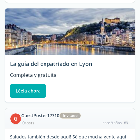
La guía del expatriado en Lyon
Completa y gratuita
Léela ahora
GuestPoster17710
Invitado
G
0
hace 9 años
#3
POSTS
Saludos también desde aquí! Sé que mucha gente aquí