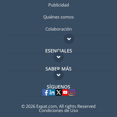
Publicidad
Quiénes somos
Colaboración
ESENCIALES
Foro para expatriados
SABER MÁS
Guía para expatriados
FAQ
Trabajos en el extranjero
SÍGUENOS
Expertos
© 2026 Expat.com, All rights Reserved
Condiciones de Uso