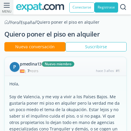
Conectarse
Registrase
MENU
/
/
/
Quiero poner el piso en alquiler
Foro
España
Quiero poner el piso en alquiler
Nueva conversación
Suscribirse
pmedina13
Nuevo miembro
P
7
hace 3 años
#1
|
POSTS
Hola,
Soy de Valencia, y me voy a vivir a los Países Bajos. Me
gustaría poner mi piso en alquiler pero la verdad me da
un poco miedo el tema de la okupación. Estar lejos y no
saber si el inquilino cuida el piso, o si no paga. Ví que
otros propietarios lo dejan todo en mano de agencias
especializadas cono Tranquiler y demás, o se cogen un