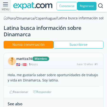
Conectarse
Registrase
MENU
/
/
/
/
Latina busca información sob
Foro
Dinamarca
Copenhague
Latina busca información sobre
Dinamarca
Nueva conversación
Suscribirse
maritza74
Miembro
1
hace 10 años
#1
|
POSTS
Hola, me gustaría saber sobre oportunidades de trabajo
y vida en Dinamarca, Soy latina.
Reaccionar
Responder
See also