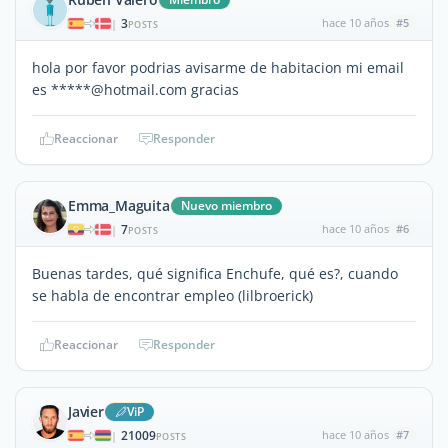
3
hace 10 años
#5
|
POSTS
hola por favor podrias avisarme de habitacion mi email
es *****@hotmail.com gracias
Reaccionar
Responder
Emma_Maguita
Nuevo miembro
7
hace 10 años
#6
|
POSTS
Buenas tardes, qué significa Enchufe, qué es?, cuando
se habla de encontrar empleo (lilbroerick)
Reaccionar
Responder
Javier
ViP
21009
hace 10 años
#7
|
POSTS