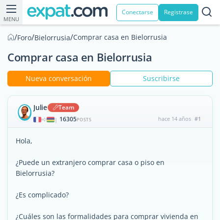
Conectarse
Registrase
MENU
/
/
/
Comprar casa en Bielorrusia
Foro
Bielorrusia
Comprar casa en Bielorrusia
Nueva conversación
Suscribirse
Julie
Team
16305
hace 14 años
#1
|
POSTS
Hola,
¿Puede un extranjero comprar casa o piso en
Bielorrusia?
¿Es complicado?
¿Cuáles son las formalidades para comprar vivienda en