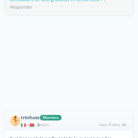
Responder
trinihues
Miembro
3
hace 14 años
#2
|
POSTS