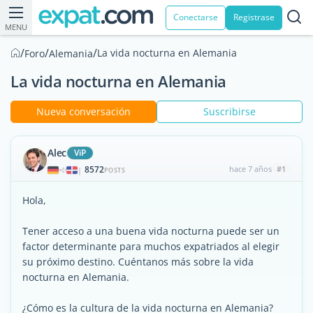
Conectarse
Registrase
MENU
/
/
/
La vida nocturna en Alemania
Foro
Alemania
La vida nocturna en Alemania
Nueva conversación
Suscribirse
Alec
ViP
8572
hace 7 años
#1
|
POSTS
Hola,
Tener acceso a una buena vida nocturna puede ser un
factor determinante para muchos expatriados al elegir
su próximo destino. Cuéntanos más sobre la vida
nocturna en Alemania.
¿Cómo es la cultura de la vida nocturna en Alemania?