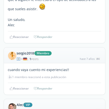
que sueles asistir.
Un saludo,
Alec
Reaccionar
Responder
sergio2018
Miembro
1
hace 7 años
#4
|
POSTS
cuando vaya cuento mi experiencias!!
👍
1 miembro reaccionó a esta publicación
Reaccionar
Responder
Alec
ViP