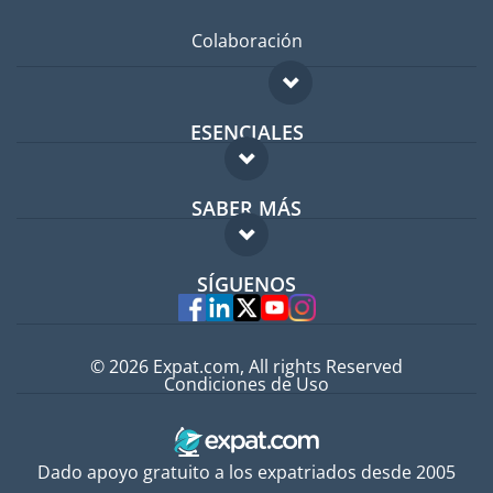
Colaboración
ESENCIALES
Foro para expatriados
SABER MÁS
Guía para expatriados
FAQ
Trabajos en el extranjero
SÍGUENOS
Expertos
© 2026 Expat.com, All rights Reserved
Condiciones de Uso
Dado apoyo gratuito a los expatriados desde 2005