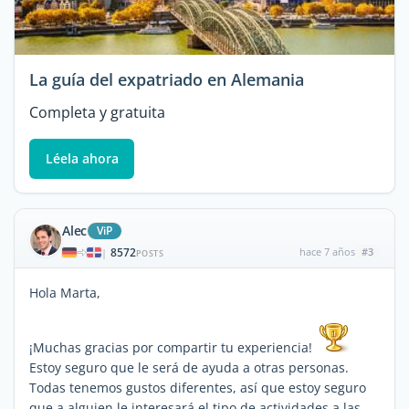
La guía del expatriado en Alemania
Completa y gratuita
Léela ahora
Alec
ViP
8572
hace 7 años
#3
|
POSTS
Hola Marta,
¡Muchas gracias por compartir tu experiencia!
Estoy seguro que le será de ayuda a otras personas.
Todas tenemos gustos diferentes, así que estoy seguro
que a alguien le interesará el tipo de actividades a las