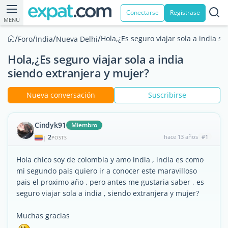
Conectarse
Registrase
MENU
/
/
/
/
Hola,¿Es seguro viajar sola a india s
Foro
India
Nueva Delhi
Hola,¿Es seguro viajar sola a india
siendo extranjera y mujer?
Nueva conversación
Suscribirse
Cindyk91
Miembro
2
hace 13 años
#1
|
POSTS
Hola chico soy de colombia y amo india , india es como
mi segundo pais quiero ir a conocer este maravilloso
pais el proximo año , pero antes me gustaria saber , es
seguro viajar sola a india , siendo extranjera y mujer?
Muchas gracias