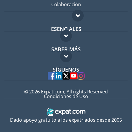
Colaboración
ESENCIALES
Foro para expatriados
SABER MÁS
Guía para expatriados
FAQ
Trabajos en el extranjero
SÍGUENOS
Expertos
© 2026 Expat.com, All rights Reserved
Condiciones de Uso
Dado apoyo gratuito a los expatriados desde 2005