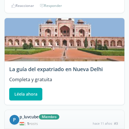
Reaccionar
Responder
La guía del expatriado en Nueva Delhi
Completa y gratuita
Léela ahora
p_luvcube
Miembro
P
1
hace 11 años
#3
|
POSTS