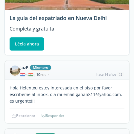
La guía del expatriado en Nueva Delhi
Completa y gratuita
Léela ahora
JazPi
Miembro
10
hace 14 años
#3
|
POSTS
Hola Helentxu estoy interesada en el piso por favor
escribeme al inbox, o a mi email gahan811@yahoo.com,
es urgente!!!
Reaccionar
Responder