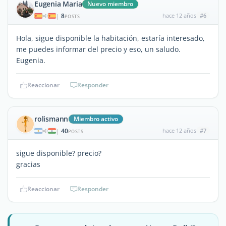
Eugenia Maria
Nuevo miembro
8
hace 12 años
#6
|
POSTS
Hola, sigue disponible la habitación, estaría interesado,
me puedes informar del precio y eso, un saludo.
Eugenia.
Reaccionar
Responder
rolismann
Miembro activo
40
hace 12 años
#7
|
POSTS
sigue disponible? precio?
gracias
Reaccionar
Responder