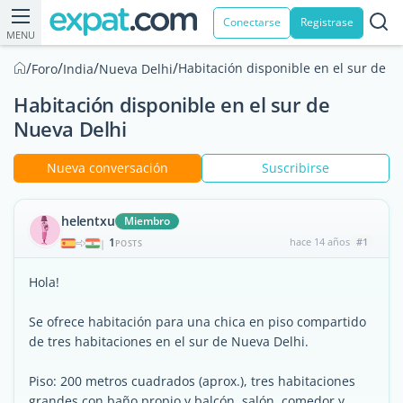
Conectarse
Registrase
MENU
/
/
/
/
Habitación disponible en el sur de N
Foro
India
Nueva Delhi
Habitación disponible en el sur de
Nueva Delhi
Nueva conversación
Suscribirse
helentxu
Miembro
1
hace 14 años
#1
|
POSTS
Hola!
Se ofrece habitación para una chica en piso compartido
de tres habitaciones en el sur de Nueva Delhi.
Piso: 200 metros cuadrados (aprox.), tres habitaciones
grandes con baño propio y balcón, salón, comedor y