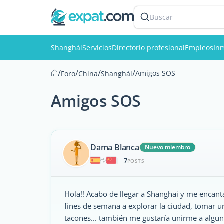
Buscar
Shanghái
Servicios
Directorio profesional
Empleos
Inm
/
/
/
/
Amigos SOS
Foro
China
Shanghái
Amigos SOS
Dama Blanca
Nuevo miembro
7
|
POSTS
Hola!! Acabo de llegar a Shanghai y me encanta
fines de semana a explorar la ciudad, tomar u
tacones... también me gustaría unirme a algu