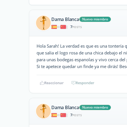
Dama Blanca
Nuevo miembro
7
|
POSTS
Hola Sarah! La verdad es que es una tontería q
que salia el logo rosa de una chica debajo el 
para unas bodegas espanolas y vivo cerca del pu
Si te apetece quedar un finde ya me dirás! Be
Reaccionar
Responder
Dama Blanca
Nuevo miembro
7
|
POSTS