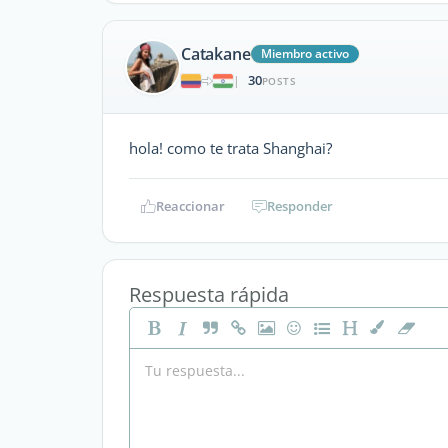
Catakane
Miembro activo
30
|
POSTS
hola! como te trata Shanghai?
Reaccionar
Responder
Respuesta rápida