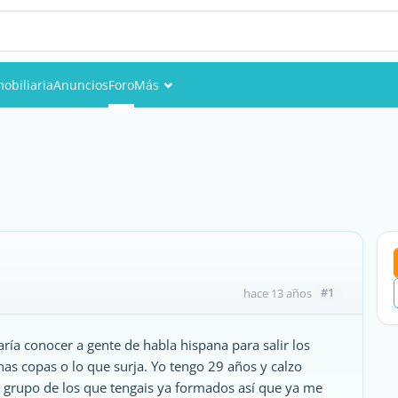
obiliaria
Anuncios
Foro
Más
Eventos
Miembros
Fotos
#1
hace 13 años
ría conocer a gente de habla hispana para salir los
nas copas o lo que surja. Yo tengo 29 años y calzo
n grupo de los que tengais ya formados así que ya me