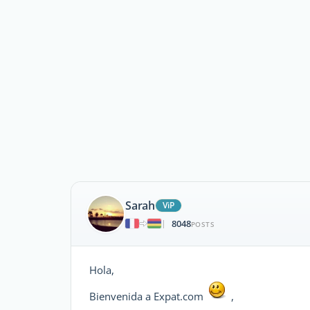
Sarah
ViP
8048
|
POSTS
Hola,
Bienvenida a Expat.com
,