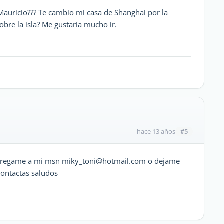
 Mauricio??? Te cambio mi casa de Shanghai por la
sobre la isla? Me gustaria mucho ir.
#5
hace 13 años
 agregame a mi msn miky_toni@hotmail.com o dejame
ontactas saludos