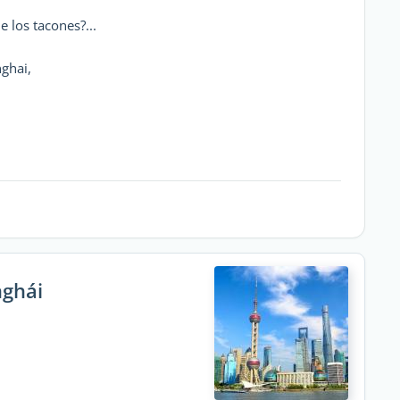
 los tacones?...
ghai,
nghái