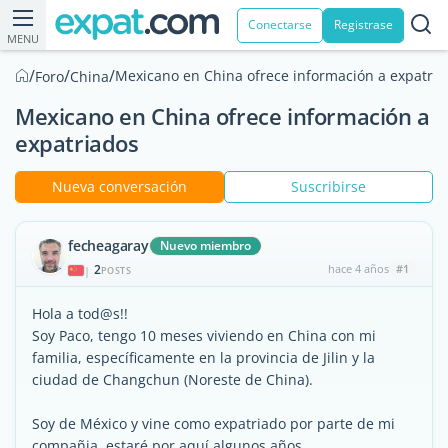
Conectarse
Registrase
MENU
/
/
/
Mexicano en China ofrece información a expatria
Foro
China
Mexicano en China ofrece información a
expatriados
Nueva conversación
Suscribirse
fecheagaray
Nuevo miembro
2
hace 4 años
#1
|
POSTS
Hola a tod@s!!
Soy Paco, tengo 10 meses viviendo en China con mi
familia, específicamente en la provincia de Jilin y la
ciudad de Changchun (Noreste de China).
Soy de México y vine como expatriado por parte de mi
compañia, estaré por aquí algunos años.