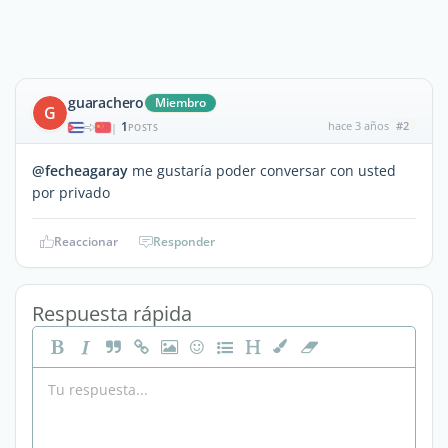
guarachero
Miembro
G
1
hace 3 años
#2
|
POSTS
@fecheagaray
me gustaría poder conversar con usted
por privado
Reaccionar
Responder
Respuesta rápida