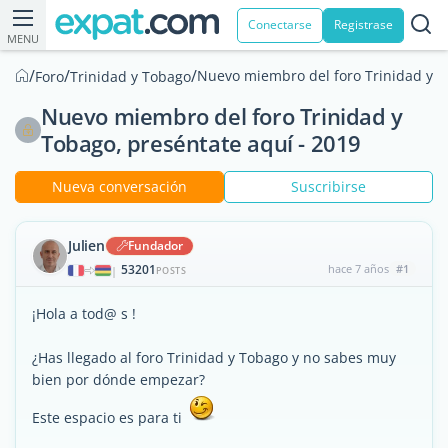
Conectarse
Registrase
MENU
/
/
/
Nuevo miembro del foro Trinidad y T
Foro
Trinidad y Tobago
Nuevo miembro del foro Trinidad y
Tobago, preséntate aquí - 2019
Nueva conversación
Suscribirse
Julien
Fundador
53201
hace 7 años
#1
|
POSTS
¡Hola a tod@ s !
¿Has llegado al foro Trinidad y Tobago y no sabes muy
bien por dónde empezar?
Este espacio es para ti