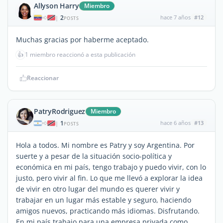
Allyson Harry
Miembro
2
hace 7 años
#12
|
POSTS
Muchas gracias por haberme aceptado.
👍
1 miembro reaccionó a esta publicación
Reaccionar
PatryRodriguez
Miembro
1
hace 6 años
#13
|
POSTS
Hola a todos. Mi nombre es Patry y soy Argentina. Por
suerte y a pesar de la situación socio-política y
económica en mi país, tengo trabajo y puedo vivir, con lo
justo, pero vivir al fin. Lo que me llevó a explorar la idea
de vivir en otro lugar del mundo es querer vivir y
trabajar en un lugar más estable y seguro, haciendo
amigos nuevos, practicando más idiomas. Disfrutando.
En mi país trabajo para una empresa privada como