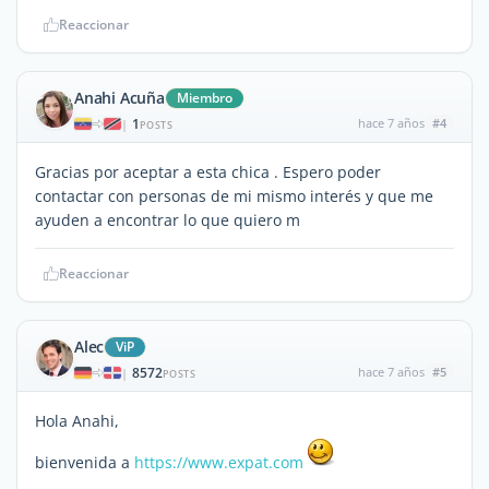
Reaccionar
Anahi Acuña
Miembro
1
hace 7 años
#4
|
POSTS
Gracias por aceptar a esta chica . Espero poder
contactar con personas de mi mismo interés y que me
ayuden a encontrar lo que quiero m
Reaccionar
Alec
ViP
8572
hace 7 años
#5
|
POSTS
Hola Anahi,
bienvenida a
https://www.expat.com