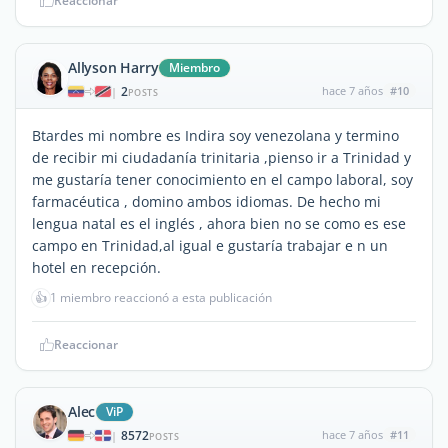
Reaccionar
Allyson Harry
Miembro
2
hace 7 años
#10
|
POSTS
Btardes mi nombre es Indira soy venezolana y termino
de recibir mi ciudadanía trinitaria ,pienso ir a Trinidad y
me gustaría tener conocimiento en el campo laboral, soy
farmacéutica , domino ambos idiomas. De hecho mi
lengua natal es el inglés , ahora bien no se como es ese
campo en Trinidad,al igual e gustaría trabajar e n un
hotel en recepción.
👍
1 miembro reaccionó a esta publicación
Reaccionar
Alec
ViP
8572
hace 7 años
#11
|
POSTS