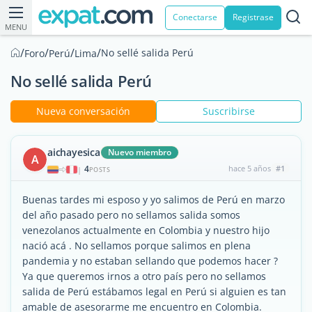
Conectarse
Registrase
MENU
/
/
/
/
No sellé salida Perú
Foro
Perú
Lima
No sellé salida Perú
Nueva conversación
Suscribirse
aichayesica
Nuevo miembro
A
4
hace 5 años
#1
|
POSTS
Buenas tardes mi esposo y yo salimos de Perú en marzo
del año pasado pero no sellamos salida somos
venezolanos actualmente en Colombia y nuestro hijo
nació acá . No sellamos porque salimos en plena
pandemia y no estaban sellando que podemos hacer ?
Ya que queremos irnos a otro país pero no sellamos
salida de Perú estábamos legal en Perú si alguien es tan
amable de asesorarme me encuentro en Colombia.