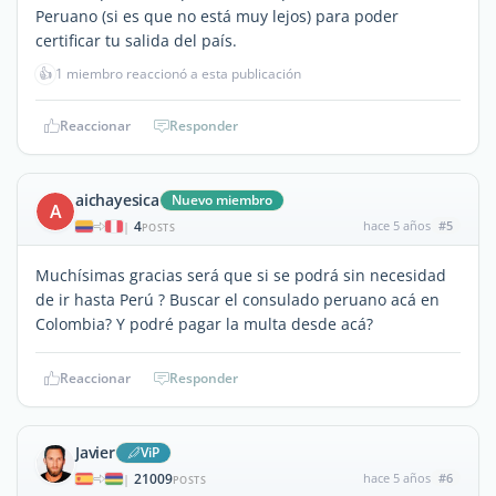
Peruano (si es que no está muy lejos) para poder
certificar tu salida del país.
👍
1 miembro reaccionó a esta publicación
Reaccionar
Responder
aichayesica
Nuevo miembro
A
4
hace 5 años
#5
|
POSTS
Muchísimas gracias será que si se podrá sin necesidad
de ir hasta Perú ? Buscar el consulado peruano acá en
Colombia? Y podré pagar la multa desde acá?
Reaccionar
Responder
Javier
ViP
21009
hace 5 años
#6
|
POSTS