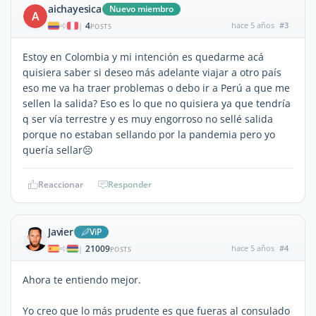
aichayesica
Nuevo miembro
A
4
hace 5 años
#3
|
POSTS
Estoy en Colombia y mi intención es quedarme acá
quisiera saber si deseo más adelante viajar a otro país
eso me va ha traer problemas o debo ir a Perú a que me
sellen la salida? Eso es lo que no quisiera ya que tendría
q ser vía terrestre y es muy engorroso no sellé salida
porque no estaban sellando por la pandemia pero yo
quería sellar☹️
Reaccionar
Responder
Javier
ViP
21009
hace 5 años
#4
|
POSTS
Ahora te entiendo mejor.
Yo creo que lo más prudente es que fueras al consulado